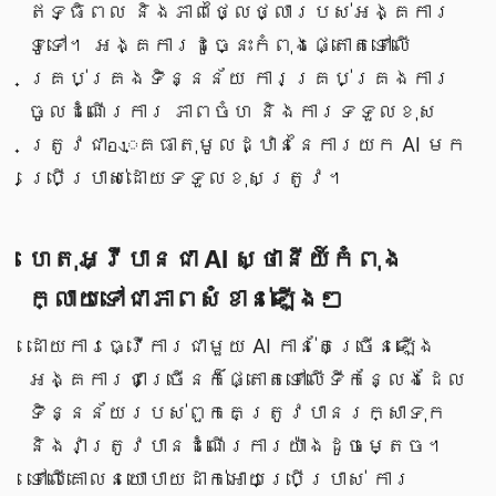
ឥទ្ធិពល និងភាពថ្លៃថ្លារបស់អង្គការ
ទូទៅ។ អង្គការដូច្នេះកំពុងផ្តោតទៅលើ
គ្រប់គ្រងទិន្នន័យ ការគ្រប់គ្រងការ
ចូលដំណើរការ ភាពចំហ និងការទទួលខុស
ត្រូវជាอง្គធាតុមូលដ្ឋាននៃការយក AI មក
ប្រើប្រាស់ដោយទទួលខុសត្រូវ។
ហេតុអ្វីបានជា AI ស្ថានីយ៍កំពុង
ក្លាយទៅជាភាពសំខាន់ឡើងៗ
ដោយការធ្វើការជាមួយ AI កាន់តែច្រើនឡើង
អង្គការជាច្រើនក៏ផ្តោតទៅលើទីកន្លែងដែល
ទិន្នន័យរបស់ពួកគេត្រូវបានរក្សាទុក
និងវាត្រូវបានដំណើរការយ៉ាងដូចម្តេច។
ទៅលើគោលនយោបាយដាក់អោយប្រើប្រាស់ ការ