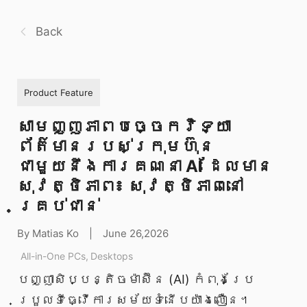
Back
Product Feature
សាមញ្ញភាពបច្ចេកវិទ្យា
ព័ត៌មានរបស់ក្រុមហ៊ុន
ជាមួយនឹងការគណនា AI ដែលមាន
សុវត្ថិភាព៖ សុវត្ថិភាពនៅ
គ្រប់ជាន់
By Matias Ko
|
June 26,2026
All-in-One PCs
,
Desktops
បញ្ញាសិប្បន្តិចម៉ាស៊ីន (AI) កំពុងប្រែ
ប្រួលទីធ្វើការសម័យទំនើបយ៉ាងលឿន។