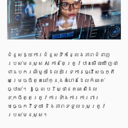
ជំនួសឱ្យការជំនួសទីកន្លែងភាពជំនាញ
របស់មនុស្ស AI កាន់តែត្រូវបានមើលឃើញថា
ជាឧបករណ៍មួយដែលគាំទ្រការធ្វើសេចក្តី
សម្រេចចិត្តនៅក្នុងគំរោងដែលកំណត់
ច្បាស់។ ដូច្នេះ បរិស្ថានគណនាដែល
ទុកចិត្តត្រូវការទាំងការការពារ
បច្ចេកវិទ្យា និងភាពទទួលខុសត្រូវ
របស់មនុស្ស។