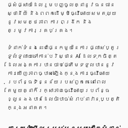
ផ្សំផ្សាយដែលរួមបញ្ចូលគ្នានូវធនធាន
ស្ថានីយ៍ និងពពកដើម្បីធ្វើអោយសមតុល្យ
នូវសមត្ថភាព ការពង្រីក និង
តម្រូវការគ្រប់គ្រង។
ទំនាក់ទំនងនេះជាផ្នែកមួយនៃការផ្លាស់ប្តូរ
ទូលំទូលាយទៅកាន់បរិស្ថាន AI ដែលទុកចិត្ត
ដែលអង្គការបានចាប់ផ្តើមទទួលបាននូវ
ការឃើញភាពច្បាស់ឡើងក្នុងការធ្វើអោយ
ប្រព័ន្ធទិន្នន័យរបស់ពួកគេ នៅពេល
តែមួយគ្នាក៏រក្សាភាពធ្វើអោយប្រព័ន្ធ
ខ្លួនឯងបានដែលចាំបាច់សំរាប់នាវានុប្បត្តិ
ក្នុងអនាគត។