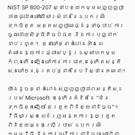
NIST SP 800-207 ស្ថាបត្យកម្មសុញ្ញញ្ញា
ភាពផ្ដោតទៅលើសារៈសំខាន់នៃឧបករណ៍
ទុកចិត្ត អត្តសញ្ញាណផ្ដន្ទាច្បាប់ ការ
ចូលដោយសិទ្ធិតិចបំផុត និងការបញ្ជាក់
ជាប់រហូត។ គ្នាទៅគ្នា គំរោងទាំងនេះ
តំណាងឱ្យការផ្លាស់ប្ដូរឧស្សាហកម្ម
កំពុងកើនឡើងទៅកាន់ការធាតុបង្កើតសន្តិ
សុខទៅក្នុងគ្រប់ថ្នាក់នៃបរិស្ថានគណនា។
យ៉ាងដូចគ្នា គំរោងសុញ្ញញ្ញាភាពសន្តិសុខ
របស់ Microsoft បង្កើនគំនិតនៃ "មិន
ទុកចិត្តឡើយ តែត្រួតពិនិត្យជានិច្ច"។
វិធីសាស្ត្រនេះជំរុញអង្គការឱ្យត្រួត
ពិនិត្យអ្នកប្រើប្រាស់ ឧបករណ៍
កម្មវិធី និងការធ្វើការជានិច្ច ទោះបីជា