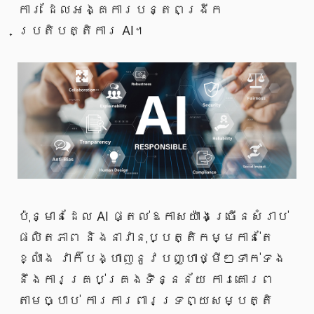
ការ ដែលអង្គការបន្តពង្រីក
ប្រតិបត្តិការ AI។
ប៉ុន្មានដែល AI ផ្តល់ឱកាសយ៉ាងច្រើនសំរាប់
ផលិតភាព និងនាវានុប្បត្តិកម្មកាន់តែ
ខ្លាំង វាក៏បង្ហាញនូវបញ្ហាថ្មីៗទាក់ទង
នឹងការគ្រប់គ្រងទិន្នន័យ ការគោរព
តាមច្បាប់ ការការពារទ្រព្យសម្បត្តិ