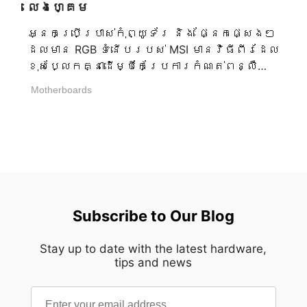
លេងហ្គេម
ដែលបង្កើតភាពស្ងប់ស្ងាត់ និងភាពសុខុម
ក្នុងគ្រប់មុំ។ សមភាពនេះគឺជាជម្រើស
អ្នកប្រើប្រាស់កុំព្យូទ័រ និង ផ្នែកផ្សេងៗ
ស្ថាបត្យកម្មច្រើនជាងនេះ។ ដោយកាត់
ដែលមាន RGB ទំនើបរបស់ MSI មានវិធីពីរដែល
បន្ថយការផ្តាច់ទំនាក់ទំនងទស្សន៍ដែលមិន
ខុសប្លែកគ្នាដើម្បីកែប្រែការកំណត់ពន្លឺ
ចាំបាច់ គំនូព្រាងដឹកនាំការចាប់អារម្មណ៍ទៅ
LED របស់ពួកគេ។ ប្រសិនបើពួកគេចង់ឱ្យ
Motherboards
កាន់ភាពជំនាញដោយឡែកៗ អនុញ្ញាតឱ្យគ្រប់
កម្មវិធីត្រូវបានតំលើង និង រៀបចំសម្រាប់
ពិន្ទុបញ្ចេញខ្លួនវាជាមួយនឹងភាពច្បាស់ដ៏
ការប្រែប្រួលជំនាន់ជិត ការសង្កត់
អស្ចារ្យ។ ជំនួសឱ្យភ្នែកឆ្កួត បំពង់
ធ្ងន់ពហុ-ឧបករណ៍ AI Engine ការធាតុ
បង្កើតភាពស្ងប់ស្ងាត់នៃការទុកចិត្ត។ នេះ
បញ្ចូល និង មានឧបករណ៍ជាច្រើននៅក្នុងដៃ
គឺជាសមភាពដែលបានរៀបចំប្រពៃ។ ការរៀបចំ
របស់ពួកគេ - ជម្រើសដែលប្រសើរបំផុតគឺ
ឡើងវិញតាមរយៈដំណើរការផលិតប្រាំបួន ការ
MSI Mystic Lightដែលបញ្ចូលក្នុង MSI
សម្រេចនូវភាពសាមញ្ញដូចនេះត្រូវការការ
Center។ ប្រសិនបើពួកគេចូលចិត្តអ្វីដែល
ស្មុគស្មាញខ្លាំងក្លាពីក្រោយឆ្នេរ។ ផ្ទាំង
ធ្ងន់ធ្ងរ និង សាមញ្ញ ដោយគ្មានកម្មវិធី
Subscribe to Our Blog
អាលុយមីញ៉ូម៉ាស៊ីម៉ាស៊ី 3 មីលីម៉ែត្រនៃ MEG
បន្ថែមត្រូវបានតំលើងនៅលើកុំព្យូទ័រ MSI
MAESTRO 900R ឆ្លងកាត់ដំណើរការផលិត
Portal X ដំណើរការផ្ទាល់នៅក្នុងប្រភព
Stay up to date with the latest hardware,
ប្រាំបួនដែលគ្រប់គ្រងយ៉ាងប្រុងប្រយ័ត្ន
tips and news
គ្មានភារកិច្ចបន្ថែមបន្ទាប់ពីការកែប្រែ
មុនពេលដល់ទីបំផុតរបស់វា។ នីមួយៗ
ការកំណត់ត្រូវបានធ្វើ។ នេះធ្វើឱ្យ Portal X
នៃវាងាកខ្លួនឯងឡើងផ្អែកលើមុនៗ
មានសារៈសំខាន់សម្រាប់ការកំណត់ពន្លឺ RGB