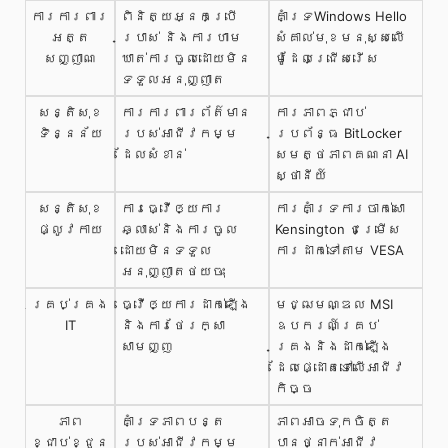
ការការពារ​
ពិនិត្យ​អ្នកប្រើ
គាំទ្រ​Windows Hello
អត្ត
ប្រាស់ និង​ការហាម
សំគាល់​មុខ​មនុស្ស​លើ​
សញ្ញាណ
ឃាត់​ការចូល​ដោយ​មិន​
ម៉ូដែល​ជ្រើសរើស
ទទួល​អនុញ្ញាត
សន្តិសុខ
ការការពារព័ត៌មាន
ការភាពភ្ជាប់
ទិន្នន័យ
របស់អាជីវកម្ម
ប្រព័ន្ធ BitLocker
ដែលសំខាន់
សមត្ថភាពគណនា AI
ស្ថានីយ៍
សន្តិសុខ
ការធ្វើឲ្យការ
ការគាំទ្រការចាក់សោ
ផ្លូវកាយ
ឆ្លាស់និងការចូល
Kensington ជម្រើស
ដោយមិនទទួល
ការដាក់ទៅតាម VESA
អនុញ្ញាតថយចុះ
គ្រប់គ្រង
ធ្វើឲ្យការដាក់ឡើង
មជ្ឍមណ្ឌល MSI
IT
និងការថែរក្សា
ឧបករណ៍គ្រប់
សាមញ្ញ
គ្រងនិងដាក់ឡើង
ដែលផ្ដោតទៅលើអាជីវ
កិច្ច
ភាព
គាំទ្រភាពបន្ត
ភាពអាចទុកចិត្ត
ខ្ជាប់ខ្ជួន
របស់អាជីវកម្ម
បានថ្នាក់អាជីវ