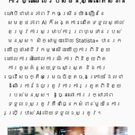
ការឃ្លាំមើលរបស់មនុស្សនៅតែសំខាន់
ទោះបីជាមានភាពរីកចម្រើនយ៉ាងលឿននៃ
សមត្ថភាព AI ក៏អង្គការនៅតែទទួលស្គាល់
តម្រូវការសម្រាប់ការព្រហ្មទានរបស់
មនុស្ស។ សិក្សាមួយដោយ Statista+ បានរក
ឃើញថាអាជីវកម្មមើលឃើញការពិនិត្យ
គោលការណ៍គោលការណ៍ ការពិនិត្យពិត
ការគូសគំនូសយុទ្ធសាស្ត្រ និងការ
ធ្វើសេចក្តីសម្រេចចិត្តចុងក្រោយ ដែលជា
ដំណើរការដែលត្រូវការការត្រួតពិនិត្យ
របស់មនុស្ស។ ដូច្នេះនោះ ការរក្សាភាព
ទទួលខុសត្រូវគឺជាផ្នែកសំខាន់មួយនៃការ
ប្រើប្រាស់ AI ដោយទទួលខុសត្រូវ។