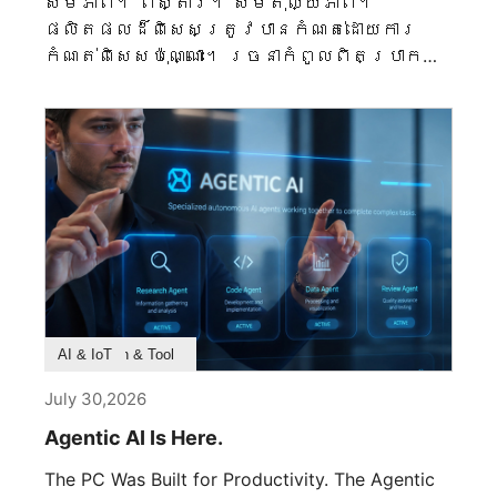
សមភាព។ ពិស្តារ។ សមតុល្យភាព។
ផលិតផលដ៏ពិសេសត្រូវបានកំណត់ដោយការ
កំណត់ពិសេសប៉ុណ្ណោះ។ រចនាកំពូលពិតប្រាកដ
ត្រូវបានរចនាដោយសេចក្តីសម្រេចចិត្តមិន
ឃើញគ្រាន់តែមុនពេលដែលផ្នែកដំបូងត្រូវបាន
ដាក់តំកល់ - សេចក្តីសម្រេចចិត្តអំពី
ភាពសមស្រប រចនាសញ្ញា ធាតុ ការផលិត
និងវិន័យក្នុងការរៀបចំពិន្ទុនីមួយៗរហូត
ដល់គ្មានអ្វីខ្វះខាតនៅឡើយ។ MEG MAESTRO
900R បង្ហាញនូវទស្សនវិជ្ជានេះ។ ដែលជា
ក្របខាត់កំពូលរបស់ MSI វាមិនដែលមាន
គោលបំណងដើម្បីក្លាយជាការបង្ហាញហាងសំរាប់
ឧបករណ៍ថ្នាក់ខ្ពស់។ វាត្រូវបានរចនា
ឡើងដើម្បីក្លាយជាចំណុចកណ្តាល
Product Feature
Survey & Research
Application & Tool
AI & IoT
ស្ថាបត្យកម្មដែលទំនាក់ទំនងភាពត្រឹម
July 30,2026
ត្រូវវិស្វកម្ម និងការរៀបចំសោភ័ណសិល្បៈ
នៅក្នុងភាពសមរម្យដ៏ល្អ។ បន្ទាត់
Agentic AI Is Here.
នីមួយៗ ផ្ទៃនីមួយៗ និងការផ្លាស់ប្តូរនៃ
The PC Was Built for Productivity. The Agentic
ពន្លឺនីមួយៗត្រូវបានគិតពិចារណាយ៉ាងច្បាស់