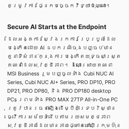
តម្រូវការផ្នែកបច្ចេកវិទ្យាប៉ុណ្ណោះ។
Secure AI Starts at the Endpoint
ដែលអង្គការស្វែងរកការប្រែប្រួលដែល
បង្កើតដោយ AI ឧបករណ៍ចុងបញ្ចប់មាន
តួនាទីសំខាន់ក្នុងការបង្កើតយុទ្ធសាស្ត្រ
គណនាដែលសុវត្ថិភាព។ ដំណោះស្រាយគណនា
MSI Business រួមបញ្ចូលទាំង Cubi NUC AI
Series, Cubi NUC AI+ Series, PRO DP10, PRO
DP21, PRO DP80, និង PRO DP180 desktop
PCs ព្រមទាំង PRO MAX 27TP All-in-One PC
ត្រូវបានរចនាឡើងដើម្បីគាំទ្របរិស្ថាន
ធ្វើការសម័យទំនើបតាមរយៈសមត្ថភាព
សុវត្ថិភាពដែលមានភាពផ្តោតទៅលើក្រុមហ៊ុន