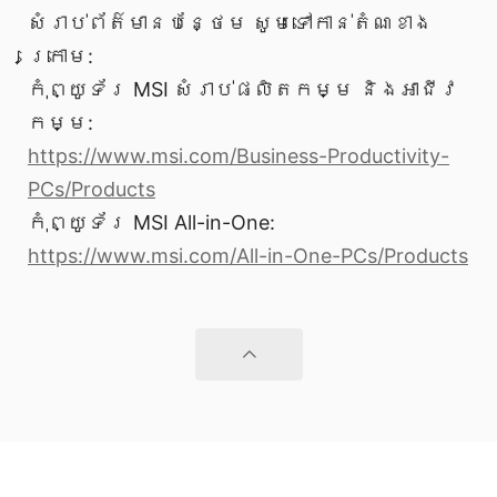
សំរាប់ព័ត៌មានបន្ថែម សូមទៅកាន់តំណខាង
ក្រោម:
កុំព្យូទ័រ MSI សំរាប់ផលិតកម្ម និងអាជីវ
កម្ម:
https://www.msi.com/Business-Productivity-
PCs/Products
កុំព្យូទ័រ MSI All-in-One:
https://www.msi.com/All-in-One-PCs/Products