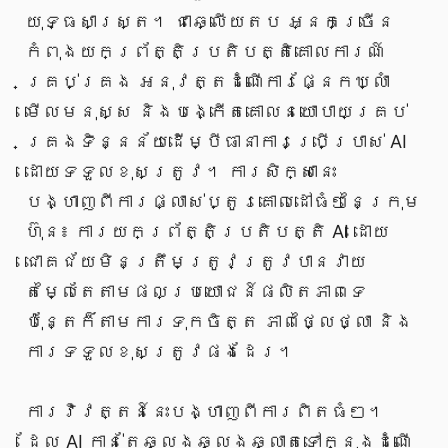
យុទ្ធសាស្ត្រ។ ជាឆ្លើយតប អ្នកច្រើន
កំពុងយកព្រ័ត្តិប្រតិបត្តិគោលការណ៍
គ្រប់គ្រង អនុវត្តដំណើការផ្នែកឃ្លាំ
មើលមនុស្ស និងបង្កើតគោលនយោបាយគ្រប់
គ្រងទិន្នន័យដើម្បីធានាការប្រើប្រាស់ AI
ដោយទទួលខុសត្រូវ។ ការសិក្សានេះ
បង្ហាញពីការផ្លាស់ប្តូរគោលដៅធំៗនៃក្រុម
ហ៊ុន៖ ការយកព្រ័ត្តិប្រតិបត្តិ AI ដោយ
ជោគជ័យមិនត្រឹមត្រូវត្រូវបានវាយ
តម្លៃតែតាមផលប្រយោជន៍ផលិតភាពទេ
ប៉ុន្តែក៏តាមការទុកចិត្ត ភាពថ្លៃថ្លា និង
ការទទួលខុសត្រូវផងដែរ។
ការវិវត្តន៍នេះបង្ហាញពីការពិតធំៗ។
ដែល AI កាន់តែឆ្លងឆ្លងឆ្លាតទៅក្នុងដំណើ