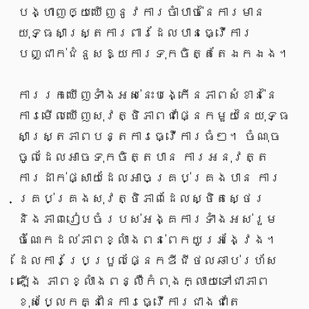
បង្ហាញឲ្យឃើញនូវការចាំបាច់នៃការមាន
យុទ្ធសាស្ត្រការពារដែលបានធ្វើការ
បញ្ជាក់ជំនួសឱ្យការទុកចិត្តតែឯកឯង។
ការរកឃើញទាំងអស់នេះបង្កើនភាពសំខាន់នៃ
ការមើលឃើញសុវត្ថិភាពជាផ្នែកមួយនៃយុទ្ធ
សាស្ត្រភាពបន្តការធ្វើការធំៗ។ ចំណុច
ចូលដែលអាចទុកចិត្តបាន ការអនុវត្ត
ការដាក់ផ្សាយដែលអាចគ្រប់គ្រងបាន ការ
គ្រប់គ្រងសុវត្ថិភាពដែលស្ថិតស្ថេរ
និងភាពរៀបចំរបស់អង្គការទាំងអស់រួម
ចំណែកដល់ភាពខ្លាំងពន់ពេកយូរអង្វែង។
ដែលការប្រែប្រួលផ្នែកឌីជីថលឆាប់រហ័ស
ឡើង ភាពខ្លាំងពន្លឺកំពុងក្លាយទៅជាភាព
ខុសប្លែកគ្នានៃការធ្វើការជាងជាតែ