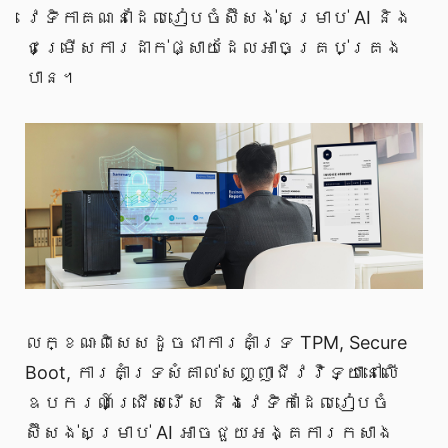
វេទិកាគណនាដែលរៀបចំស៊ីសង់សម្រាប់ AI និង
ជម្រើសការដាក់ផ្សាយដែលអាចគ្រប់គ្រង
បាន។
លក្ខណៈពិសេសដូចជាការគាំទ្រ TPM, Secure
Boot, ការគាំទ្រសំគាល់សញ្ញាជីវវិទ្យានៅលើ
ឧបករណ៍ជ្រើសរើស និងវេទិកាដែលរៀបចំ
ស៊ីសង់សម្រាប់ AI អាចជួយអង្គការកសាង