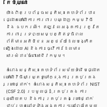
តែប៉ុណ្ណោះ
យ៉ាងពិតប្រព័ន្ធសន្តិសុខគេហទំព័របាន
ផ្ដោតទៅលើការការពារបណ្ដាញ កម្មវិធី
និង ឧបករណ៍។ ឥឡូវនេះ អង្គការត្រូវតែ
ការពារទ្រព្យសម្បត្តិឥទ្ធិពល
ព័ត៌មានអតិថិជន អត្ថន័យដែលបង្កើត
ឡើងដោយ AI និងការធ្វើការដែលមាន
សារៈសំខាន់ចំពោះអាជីវកម្ម។
គំរោងសន្តិសុខគេហទំព័រសម័យទំនើបផ្ដោត
ទៅលើវិធីសាស្ត្រទូទៅក្នុងការគ្រប់គ្រង
គ្រោះថ្នាក់។ គំរោងសន្តិសុខគេហទំព័រ NIST
(CSF 2.0) ប្រមូលផ្ដុំគ្រប់គ្រង ការ
ឆ្លើយតប និងការគ្រប់គ្រងគ្រោះថ្នាក់
ជាប់រហូតនៅទូទាំងអង្គការ។ នៅពេលតែមួយ