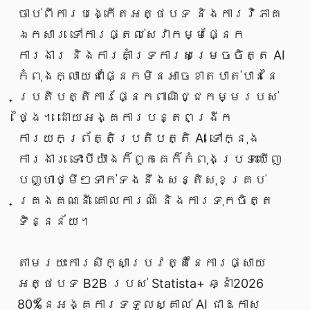
ចាប់ពីការបង្កើតអត្ថបទ និងការវិភាគ
ឯកសារ ទៅការផ្តល់សេវាកម្មផ្នែក
ការងារ និងការគាំទ្រការសម្រេចចិត្ត AI
កំពុងក្លាយជាផ្នែកមិនអាចខាតបាត់បាននៃ
ប្រតិបត្តិការផ្នែកពាណិជ្ជកម្មរបស់
ថ្ងៃ។ ដោយអង្គការបន្តពង្រីក
ការយកព្រ័ត្តិប្រតិបត្តិ AI ទៅក្នុង
ការងារ ទោះបីយ៉ាងក៏ពួកគេក៏កំពុងប្រទះឃើញ
បញ្ហាថ្មីៗទាក់ទងនឹងសន្តិសុខគ្រប់
គ្រងគណនី គោលការណ៍ និងការទុកចិត្ត
ទិន្នន័យ។
តាមរយះការសិក្សាប្រវត្តិនៃការផ្សាយ
អត្ថបទ B2B របស់ Statista+ ឆ្នាំ2026
80%នៃអង្គការទទួលស្គាល់ AI ជាឱកាស