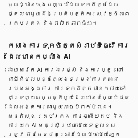
មូលដ្ឋានចុងបញ្ចប់ដែលទុកចិត្តដែល
ផ្តល់ជាមួយនឹងប្រតិបត្តិការសុវត្ថិភាព
គ្រប់គ្រង និងផលិតភាពធំៗ។
កសាងការទុកចិត្តសំរាប់ទីធ្វើការ
ដែលមានកម្លាំង AI
ដោយសារតែ AI ការងារផ្សំ និងការប្តូរទៅ
ជាឌីជីថលបន្តក្លែងទម្រង់ការគណនា
របស់អង្គការ ការទុកចិត្តបានក្លាយទៅ
ជាទ្រព្យសម្បត្តិមួយដែលមានតម្លៃបំផុត
ដែលអង្គការណាមួយអាចបំពាក់បំពុន។
សន្តិសុខ គ្រប់គ្រង ការឆ្លើយតប និង
ការយក AI មកប្រើប្រាស់ដោយទទួលខុស
ត្រូវ មិនមែនជាគម្រោងដែលដាច់ដោយឡែក