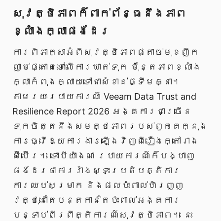
សុវត្ថិភាពក៏ពាក់ព័ន្ធនឹងភាព
ខ្លាំងក្លាផងដែរ
ការពិភាក្សាអំពីសុវត្ថិភាពផ្តាច់មុខញឹក
ញាប់ផ្តោតទៅលើការឃាត់ទុក ប៉ុន្តែភាពខ្លាំង
ក្លាកំពុងក្លាយទៅជាសំខាន់ផ្ទឹមគ្នា។
តាមរយៈរបាយការណ៍ Veeam Data Trust and
Resilience Report 2026 អង្គការជាច្រើន
ទុកចិត្តនឹងសមត្ថភាពរបស់ពួកគេក្នុង
ការធ្វើឱ្យការងារឡើងវិញពីរឿងក្តៅរាង
ស៊ីប៊ើរ។ ទោះបីយ៉ាងណា របាយការណ៍ក៏បង្ហាញ
ផងដែរថាការរាំងស្ទះប្រតិបត្តិការ
ការឈប់សម្រាក និងផលប៉ះពាល់ហិរញ្ញ
វត្ថុនៅតែបន្តកាន់តែប៉ះពាល់អង្គការ
បន្ទាប់ពីព្រឹត្តិការណ៍សុវត្ថិភាព។ នេះ