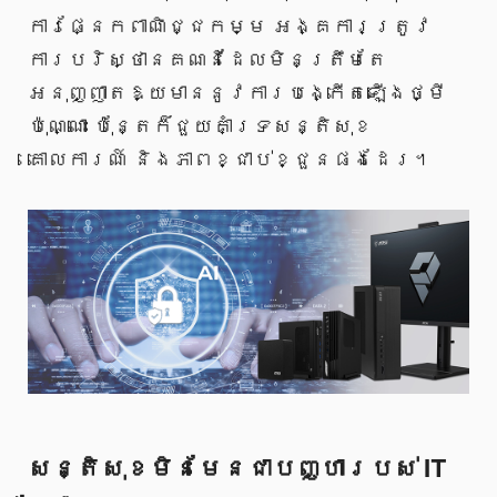
ការផ្នែកពាណិជ្ជកម្ម អង្គការត្រូវ
ការបរិស្ថានគណនីដែលមិនត្រឹមតែ
អនុញ្ញាតឱ្យមាននូវការបង្កើតឡើងថ្មី
ប៉ុណ្ណោះ ប៉ុន្តែក៏ជួយគាំទ្រសន្តិសុខ
គោលការណ៍ និងភាពខ្ជាប់ខ្ជួនផងដែរ។
សន្តិសុខមិនមែនជាបញ្ហារបស់ IT