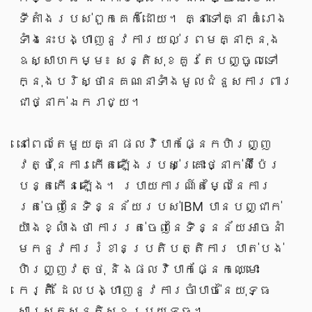
ទីតាំងរបស់ពួកគេក៏ដោយ។ គ្នាទៅគ្នា គំរោង
ទាំងនេះបង្ហាញនូវការយល់ព្រមគ្នាក្នុង
ឧស្សាហកម្ម៖ សន្តិសុខគួរតែបញ្ចូលទៅ
ក្នុងបរិស្ថានគណនាទាំងមូលជំនួសការពារ
ជាថ្នាក់ឯករាជ្យ។
នៅពេល​តែ​មួយ​គ្នា ផលវិបាក​ផ្នែក​ហិរញ្ញ
វត្ថុ​នៃ​ការ​កើត​ឡើង​របស់​គ្រោះថ្នាក់​ស៊ីប៉ែរ​
បន្ត​កើនឡើង។ របាយការណ៍​តម្លៃ​នៃ​ការ
រត់ចេញ​នៃ​ទិន្នន័យ​របស់​IBM បាន​បញ្ជាក់​
យ៉ាង​ខ្លាំង​ថា ការរត់ចេញ​នៃ​ទិន្នន័យ​អាច​នាំ​
មក​នូវ​ការ​រំខាន​ប្រតិបត្តិការ បាត់បង់​
ហិរញ្ញវត្ថុ និង​ផលវិបាក​ផ្នែក​ឈ្មោះ
កេរ្តិ៍ ដែល​បង្ហាញ​នូវ​ការចាំបាច់​នៃ​យុទ្ធ
សាស្ត្រ​សន្តិសុខ​ប្រយុទ្ធ។