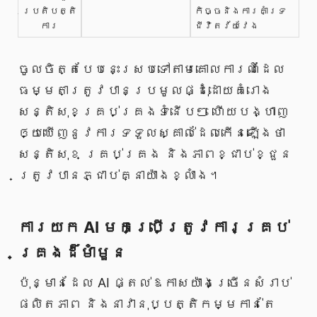
ប្រតិបត្តិ
កិច្ចនិងការគាំទ្រ
ការ
ជីវិតវ័យវែង
ចូលចិត្តបែបនេះស្របទៅតាមគោលការណ៍ដែល
ធម្មតាត្រូវបានប្រមូលផ្ដុំដោយគំរោង
សន្តិសុខគ្រប់គ្រងទំនើបៗ ហើយបង្ហាញ
ឲ្យឃើញនូវការទទួលស្គាល់ដែលកើនឡើងថា
សន្តិសុខ គ្រប់គ្រង និងភាពខ្ជាប់ខ្ជួន
ត្រូវបានភ្ជាប់គ្នាយ៉ាងខ្លាំង។
ការយក AI មកប្រើត្រូវការគ្រប់
គ្រងដ៏មាំមួន
ប៉ុន្មានដែល AI ផ្តល់ឱកាសយ៉ាងច្រើនសំរាប់
ផលិតភាព និងនាវានុប្បត្តិកម្មកាន់តែ