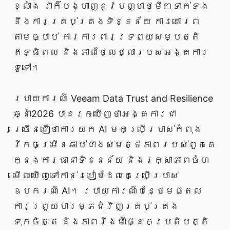
ខ្លាំង វាក៏បង្ហាញនូវបញ្ហាថ្មីៗទាក់ទង
នឹងការគ្រប់គ្រងទិន្នន័យ ការគោរព
តាមច្បាប់ ការការពារទ្រព្យសម្បត្តិ
ឥទ្ធិពល និងភាពថ្លៃថ្លារបស់អង្គការ
ទូទៅ។
របាយការណ៍ Veeam Data Trust and Resilience
ឆ្នាំ2026 បានរកឃើញថាអង្គការជា
ច្រើនជឿថាការយក AI មកប្រើប្រាស់កំពុង
រីកចម្រើនឆាប់ជាងសមត្ថភាពរបស់ពួកគេ
ក្នុងការធានាទិន្នន័យ និងរក្សាភាពចំហ
មើលឃើញទៅកាន់របៀបដែលគេប្រើប្រាស់
ឧបករណ៍ AI។ របាយការណ៍បន្ថែមផ្តល់
ការព្រួយបារម្ភជុំវិញគ្រប់គ្រង
ទុកចិត្ត និងភាពរឹងមាំផ្នែកប្រតិបត្តិ