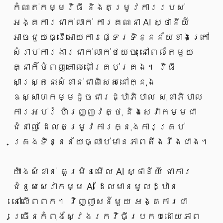
កំណត់កម្មវិធី និងតម្រូវការរបស់
អង្គការជាក់លាក់ ការគណនា AI ស្ថានីយ៍
អាចជួយធ្វើអោយការផ្ទេរទិន្នន័យខាងក្រៅ
សំរាប់ការងារជាក់លាក់ថយចុះ នៅពេលតែមួយ
គ្នាក៏បំពេញគោលដៅគ្រប់គ្រង។ វិធី
សាស្រ្តនេះសំខាន់ជាពិសេសនៅក្នុង
ឧស្សាហកម្មដូចជារដ្ឋាភិបាល សុខាភិបាល
ការអប់រំ ហិរញ្ញវត្ថុ និងសេវាកម្មជា
ជំនាញ ដែលតម្រូវការក្នុងការគ្រប់
គ្រងទិន្នន័យធ្លាប់មានភាពតឹងរ៉ឹងជាង។
យ៉ាងសំខាន់ គួរមិនមើល AI ស្ថានីយ៍ ជាការ
ជំនួសសេវាកម្ម AI ដែលមានមូលដ្ឋាន
នៅលើពពក។ វិញ្ញាសន៍មួយ អង្គការជា
ច្រើនកំពុងស្វែងរកវិធីប្រកបដោយភាព