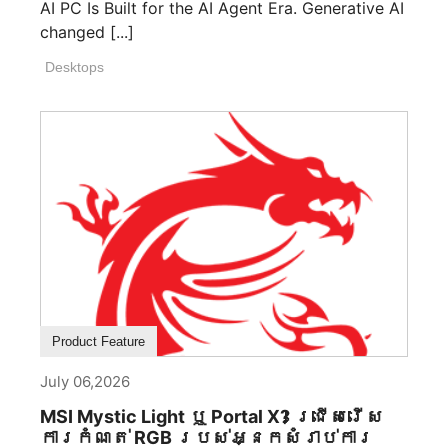
AI PC Is Built for the AI Agent Era. Generative AI
លាស់ដើម្បីបង្កើតរូបភាពដែលមានអាយុវែងជាង
changed [...]
ជំនាន់។ លទ្ធផលគឺជាក្របខាត់កុំព្យូទ័រ
ថ្នាក់ខ្ពស់។ វាគឺជាការបញ្ចេញមតិនៃការ
Desktops
ធ្វើសិល្បៈឧស្សាហកម្ម ដែលវិស្វកម្ម
រចនាសម្ព័ន្ធ និងការគោរពតម្លៃសិល្បៈ
ក្លាយជាផ្នែកមិនអាចបំបែកបាន។ ចំណុចចាប់
ផ្តើមនៃសមតុល្យភាពដ៏ល្អ នៅពេលឆ្លងកាត់
ប្រវត្តិសាស្ត្រ សមភាពបានតំណាងឱ្យ
ស្ថេរភាព លំនាំ និងអចិន្ត្រៃយ៍ភាព។ ចាប់ពី
ស្ថាបត្យកម្មបុរាណរហូតដល់ការរចនា
ឧស្សាហកម្មសម័យទំនើប ភ្នែក
មនុស្សផ្តោតទៅកាន់គំនូព្រាងសមភាពដោយ
ប្រពៃណី។ MEG MAESTRO 900R ទទួលយក
គោលការណ៍នេះតាមរយៈគំនូព្រាងផ្ទៃក្នុងម៉ាតែប៊ូ
Product Feature
ដដែលមានទីតាំងកណ្តាល ដែលបង្កើតអ័ក្ស
ទស្សន៍ធ្លាប់ដែលកំណត់បំពង់ទាំងមូល។
July 06,2026
គ្រប់ផ្នែកត្រូវបានរៀបចំជុំវិញគំនូព្រាង
MSI Mystic Light ឬ Portal X? ជ្រើសរើស
កណ្តាលនេះ អនុញ្ញាតឱ្យទាំងពីរភាគខាង
ការកំណត់ RGB របស់អ្នកសំរាប់ការ
ដាក់ឱ្យឃើញជាមួយនឹងភាពច្បាស់ដូចភ្នាក់ងារ