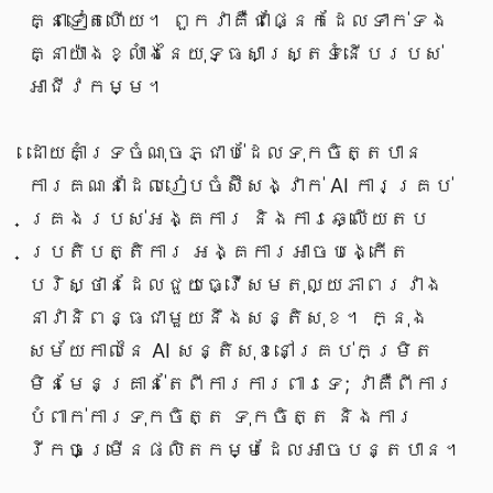
គ្នាទៀតហើយ។ ពួកវាគឺជាផ្នែកដែលទាក់ទង
គ្នាយ៉ាងខ្លាំងនៃយុទ្ធសាស្ត្រទំនើបរបស់
អាជីវកម្ម។
ដោយគាំទ្រចំណុចភ្ជាប់ដែលទុកចិត្តបាន
ការគណនាដែលរៀបចំស៊ីសង្វាក់ AI ការគ្រប់
គ្រងរបស់អង្គការ និងការឆ្លើយតប
ប្រតិបត្តិការ អង្គការអាចបង្កើត
បរិស្ថានដែលជួយធ្វើសមតុល្យភាពរវាង
នាវានិពន្ធជាមួយនឹងសន្តិសុខ។ ក្នុង
សម័យកាលនៃ AI សន្តិសុខនៅគ្រប់កម្រិត
មិនមែនគ្រាន់តែពីការការពារទេ; វាគឺពីការ
បំពាក់ការទុកចិត្ត ទុកចិត្ត និងការ
រីកចម្រើនផលិតកម្មដែលអាចបន្តបាន។