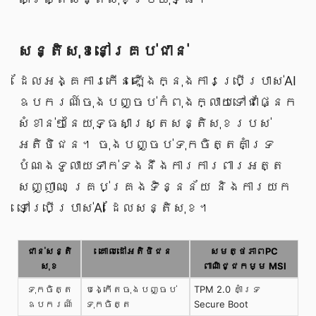
សន្តិសុខ​នៅ​គ្រប់​ជាន់
ដែល​អង្គការ​កើនឡើង​ក្នុង​ការ​ប្រើប្រាស់​AI
ឧបករណ៍​ចុងបញ្ចប់​កំពុង​ក្លាយទៅជា​ផ្នែក​
សំខាន់ៗ​នៃ​យុទ្ធសាស្ត្រ​សន្តិសុខ​របស់​
អតិថិជន។ ចុងបញ្ចប់​ទុកចិត្ត​គាំទ្រ​
បំណង​ទូលាយ​ទាក់ទង​នឹង​ការការពារ​អត្ត
សញ្ញាណ គ្រប់គ្រង​ទិន្នន័យ និង​ការយក​
ទៅ​ប្រើប្រាស់​AI ដែល​សន្តិសុខ។
ជាន់​សន្តិ
គោលដៅ​អតិថិជន
សមត្ថភាព​PC
សុខ
ពាណិជ្ជកម្ម MSI
ទុកចិត្ត​
បង្កើត​ចុងបញ្ចប់​
TPM 2.0 គាំទ្រ
ឧបករណ៍
ទុកចិត្ត
Secure Boot