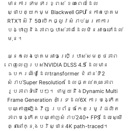
មានការទាមទារខ្ពស់ ខណៈពេលដែល
ស្ថាបត្យកម្ម Blackwell GPU នៃកាតហ្គេម
RTX™ ស៊េរី 50 បើកផ្លូវសំរាប់អត្រាការ
បង្ហាញនិងភាពច្បាស់ភាពដែលមិនអាចទៅដល់
មុន។
អ្នកលេងហ្គេមអាចប្រើប្រាស់សមត្ថភាព
ពេញលេញរបស់NVIDIA DLSS 4.5 ដែលមាន
ឧបករណ៍ម៉ូដែលtransformer ជំនាន់ទី2
សំរាប់Super Resolution ដែលផ្តល់គុណភាព
រូបភាពទំនើបៗ។ ជាមួយនឹងDynamic Multi
Frame Generation គាំទ្រដល់6X ការបង្កើត
បណ្តាញឡើងវិញ ប្រព័ន្ធកែតម្រូវផលិត
ភាពបង្កើតបណ្តាញសំរាប់240+ FPS ដែលស្មើ
គ្នានៅក្នុងបរិស្ថាន4K path-traced។