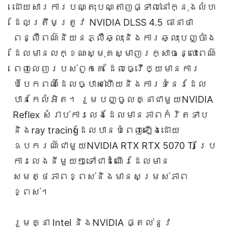
ដោយសារការបណ្តុះបណ្តាញផ្ទាល់នៅក្នុងលំហ
ដែលត្រឹមត្រូវ NVIDIA DLSS 4.5 ធានាថា
ពន្លឺពណ៌និយនភ្លឺឆ្លុះនិងការឆ្លុះបញ្ចាំង
ដែលមានលក្ខណៈស្មុគស្មាញរក្សាចន្លោះពណ៌
ពេញលេញរបស់ពួកគេ ដែលធ្វើឲ្យមានការ
បំបែកពណ៌ដែលច្បាស់ហើយនិងការទំនេរដែល
បានកែលំអិត។ រួមបញ្ចូលគ្នាជាមួយNVIDIA
Reflex សំរាប់ការលេងដែលមានភាពកំរិតទាប
និងray tracingដែលបានបំពេញឡើងដោយ
ឧបករណ៍ជាមួយNVIDIA RTX RTX 5070 Ti ប្រែ
ការលេងនីមួយៗទៅជាដំណើរដែលមាន
សមត្ថភាពខ្ពស់និងមានសម្រស់ភាព
ខ្ពស់។
រួមគ្នា Intel និងNVIDIA ផ្តល់នូវ