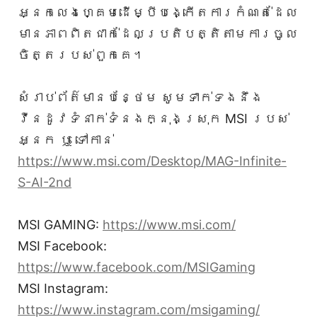
អ្នកលេងហ្គេមដើម្បីបង្កើតការកំណត់ដែល
មានភាពពិតជាក់ដែលប្រតិបត្តិតាមការចូល
ចិត្តរបស់ពួកគេ។
សំរាប់ព័ត៌មានបន្ថែម សូមទាក់ទងនឹង
វីនដូវទំនាក់ទំនងក្នុងស្រុក MSI របស់
អ្នក ឬ ទៅកាន់
https://www.msi.com/Desktop/MAG-Infinite-
S-AI-2nd
MSI GAMING:
https://www.msi.com/
MSI Facebook:
https://www.facebook.com/MSIGaming
MSI Instagram:
https://www.instagram.com/msigaming/