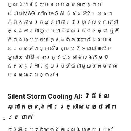
មូលដ្ឋានដែលមានសមត្ថភាពខ្ពស់
សំរាប់MAG Infinite S AI ជំនាន់ទី2។ អ្នក
កំពុងតាមរកអត្រាការរីហ្វ្រេសខ្ពស់នៅ
ក្នុងការបាញ់ប្រហារដែលប្រជែងគ្នា ឬក៏
កំពុងហូបហត់នៅក្នុងពិភពលោកដែលមាន
សម្រស់ភាពខ្ពស់នៃហ្គេមពិភពលោកបើក
ទូលាយ ម៉ាស៊ីននេះត្រូវបានសាងសង់ដើម្បី
ផ្តល់នូវការជួបប្រទ័្ធជាមួយហ្គេមដែល
មានគុណភាពខ្ពស់។
Silent Storm Cooling AI: វិធីដែល
ឆ្លាតក្នុងការរក្សាសមត្ថភាព
ត្រជាក់
បង្កើនបទពិសោធន៍ការលេងហ្គេមរបស់