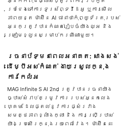
អ្នកកំពុងផ្លាស់ប្តូរពីការប្រកួត
ប្រជែងទៅការទូរស័ព្ទវីដេអូ ឬការមើល
ភាពយន្ត ម៉ាស៊ីន AI ធានាថាកុំព្យូទ័រតុរបស់
អ្នកត្រូវបានកំណត់រៀបចំយ៉ាងល្អ និង
ត្រៀមខ្លួនសម្រាប់ករណីណាមួយ។
រចនាប័ទ្មនាពេលអនាគត: សាងសង់
ដើម្បីអស់កំណត់ ងាយស្រួលក្នុង
ការកែលំអ
MAG Infinite S AI 2nd ត្រូវបានរចនាយ៉ាង
ច្បាស់សំរាប់តម្រូវការរបស់អ្នកលេង
ហ្គេម ដែលផ្តល់នូវការផ្សំរវាង
សមត្ថភាពខ្លាំងក្លា និង ការប្រើប្រាស់
យ៉ាងប្រសើរក្នុងរយៈពេលវែង។ ម៉ាស៊ីននេះ