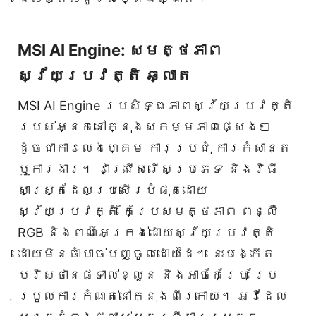
MSI AI Engine: សមត្ថភាព
ស្វ័យប្រវត្តិ ឆ្លាត
MSI AI Engine ប្រសិទ្ធភាពស្វ័យប្រវត្តិ
របស់អ្នកនៅក្នុងសកម្មភាពផ្សេងៗ
ដូចជាការលេងហ្គេម ការប្រជុំ ការកំសាន្ត
ឬការងារ។ វាជ្រើសរើសប្រភេទ និងវិធី
សាស្ត្រដែលប្រសើរបំផុតដោយ
ស្វ័យប្រវត្តិ កែប្រែសមត្ថភាព ពន្លឺ
RGB និងពណ៌អេក្រង់ដោយស្វ័យប្រវត្តិ
ដោយមិនចាំបាច់បញ្ចូលដោយដៃ។ នេះបង្កើត
បរិស្ថានផ្ទាល់ខ្លួន និងអាចកែប្រែ ប្រែ
ប្រួលការកំណត់នៅក្នុងពីក្រោយ។ អ្វីដែល