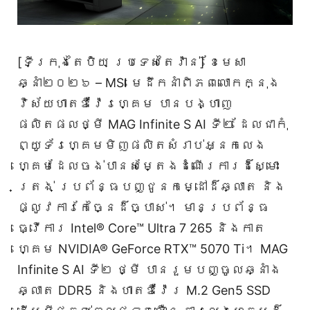
[ទីក្រុងតៃប៉ិយ ប្រទេសតៃវ៉ាន់] ខែមេសា
ឆ្នាំ២០២៦ – MSI មេដឹកនាំពិភពលោកក្នុង
វិស័យហាតឌឺវ៉ែរហ្គេម បានបង្ហាញ
ផលិតផលថ្មី MAG Infinite S AI ទី២ ដែលជាកុំ
ព្យូទ័រហ្គេមមិញផលិតសំរាប់អ្នកលេង
ហ្គេមដែលចង់បានសម្តែងដំណើរការដ៏ស្មោះ
ត្រង់ ប្រព័ន្ធបញ្ជូនកម្ដៅដ៏ឆ្លាត និង
ផ្លូវការកែច្នៃដ៏ច្បាស់។ មានប្រព័ន្ធ
ធ្វើការ Intel® Core™ Ultra 7 265 និងកាត
ហ្គេម NVIDIA® GeForce RTX™ 5070 Ti។ MAG
Infinite S AI ទី២ ថ្មី បានរួមបញ្ចូលឆ្នាំង
ឆ្លាត DDR5 និងហាតឌឺវ៉ែរ M.2 Gen5 SSD