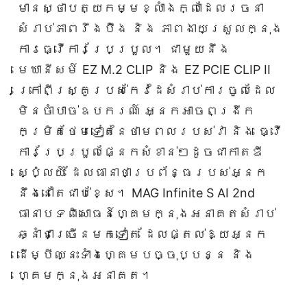
មានស្ថាបត្យកម្មខ្លាំងក្លាដែលរចនា
សំរាប់ភាពរឹងប៉ឹង និង ភាពងាយស្រួលក្នុង
ការធ្វើការប្រែប្រួល។ ជាមួយនឹង
មេឃានីសម៍ EZ M.2 CLIP និង EZ PCIE CLIP II
ក្រៅពីស្គ្រូរបស់កែវដៃសំរាប់ការចូលដែល
មិនចាំបាច់ឧបករណ៍ អ្នកអាចពង្រីក
កម្រិតថែមទៀតនៃថាមពលរបស់វា និង ធ្វើ
ការប្រែប្រួលផ្នែកសំខាន់ៗដូចជាកាតឌី
ស្ប៉្លេយ៍ ដែលធានាថាប្រព័ន្ធរបស់អ្នក
នឹងនៅតែជាប់ខ្សែ។ MAG Infinite S AI 2nd
ធានាបទពិសោធន៍ហ្គេមក្នុងអនាគតសំរាប់
ឆ្នាំជាច្រើនមកទៀត ដែលផ្តល់ឱ្យអ្នក
ដើម្បីឈ្នះទាំងហ្គេមបច្ចុប្បន្ន និង
ហ្គេមក្នុងអនាគត។