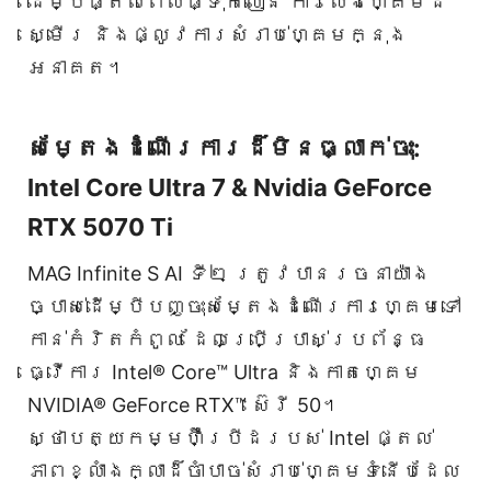
ដើម្បីផ្តល់ពេលផ្ទុកលឿន ការលេងហ្គេមដ៏
ស្មើរ និងផ្លូវការសំរាប់ហ្គេមក្នុង
អនាគត។
សម្តែងដំណើរការដ៏មិនធ្លាក់ចុះ:
Intel Core Ultra 7 & Nvidia GeForce
RTX 5070 Ti
MAG Infinite S AI ទី២ ត្រូវបានរចនាយ៉ាង
ច្បាស់ដើម្បីបញ្ចុះសម្តែងដំណើរការហ្គេមទៅ
កាន់កំរិតកំពូល ដែលប្រើប្រាស់ប្រព័ន្ធ
ធ្វើការ Intel® Core™ Ultra និងកាតហ្គេម
NVIDIA® GeForce RTX™ ស៊េរី 50។
ស្ថាបត្យកម្មហ៊ឺប្រីដរបស់ Intel ផ្តល់
ភាពខ្លាំងក្លាដ៏ចាំបាច់សំរាប់ហ្គេមទំនើបដែល