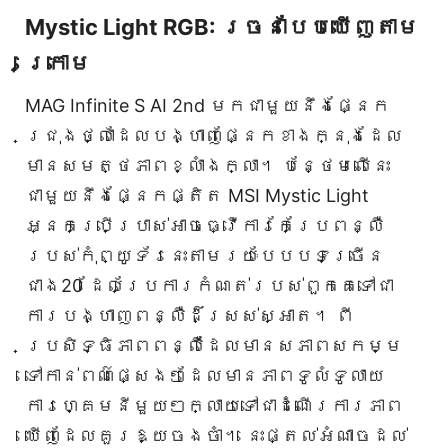
Mystic Light RGB: រចនាបែបឃើញតាម
ក្រោម
MAG Infinite S AI 2nd មកជាមួយនឹងផ្នែក
ជ្រុងថ្លាដែលបង្ហាញផ្នែកខាងក្នុងដែល
មានសមត្ថភាពខ្លាំងក្លា។ បន្ថែមលើនេះ
ជាមួយនឹងផ្នែកផ្តិត MSI Mystic Light
អ្នកប្រើប្រាស់អាចធ្វើការកែប្រែពន្លឺ
របស់កុំព្យូទ័រនេះតាមរយៈបែបបទច្រើន
ជាង20 ដែលប្រែការកំណត់របស់ពួកគេទៅជា
ការបង្ហាញពន្លឺដ៏ស្រស់ស្អាត។ ពី
ប្រសិទ្ធិភាពពន្លឺដែលមានសភាពសកម្ម
ទៅកាន់ពណ៌ផ្សេងៗដែលមានភាពទូលំទូលាយ
ការហ្គេមនីមួយៗក្លាយទៅជាដំណើរការភាព
ឃើញដែលគួរឱ្យចងចាំ។ នេះផ្តល់អំណាចដល់