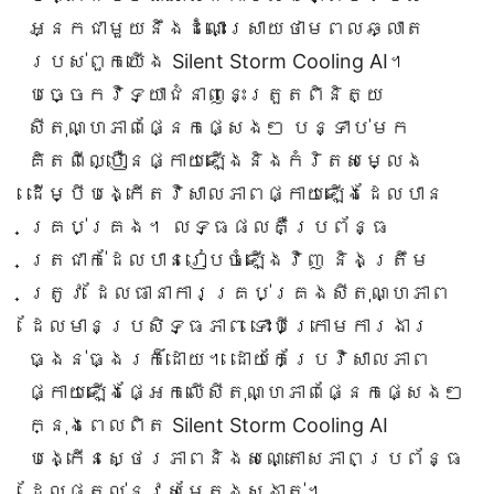
អ្នកជាមួយនឹងដំណោះស្រាយថាមពលឆ្លាត
របស់ពួកយើង Silent Storm Cooling AI។
បច្ចេកវិទ្យាជំនាញនេះត្រួតពិនិត្យ
សីតុណ្ហភាពផ្នែកផ្សេងៗ បន្ទាប់មក
គិតពីល្បឿនផ្កាយឡើងនិងកំរិតសម្លេង
ដើម្បីបង្កើតវិសាលភាពផ្កាយឡើងដែលបាន
គ្រប់គ្រង។ លទ្ធផលគឺប្រព័ន្ធ
ត្រជាក់ដែលបានរៀបចំឡើងវិញ និងត្រឹម
ត្រូវ ដែលធានាការគ្រប់គ្រងសីតុណ្ហភាព
ដែលមានប្រសិទ្ធភាព ទោះបីក្រោមការងារ
ធ្ងន់ធ្ងរក៏ដោយ។ ដោយកែប្រែវិសាលភាព
ផ្កាយឡើងផ្អែកលើសីតុណ្ហភាពផ្នែកផ្សេងៗ
ក្នុងពេលពិត Silent Storm Cooling AI
បង្កើនស្ថេរភាពនិងសណ្តោសភាពប្រព័ន្ធ
ដែលផ្តល់នូវសម្តែងស្ងាត់។