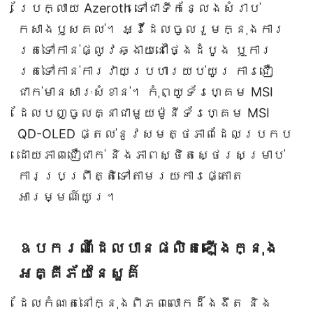
ប្រែក្លាយ Azeroth ទៅជាទីកន្លែងសំរាប់
កសាងឫសគល់។ អ្វីដែលចូលរួមក្នុងការ
រត់ទៅកាន់ផ្លូវឆ្ងាយនៅថ្ងៃដំបូង ឬការ
រត់ទៅកាន់ការវាយប្រហារយប់យូរ ការជឿ
ជាក់មានសារៈសំខាន់។ កុំព្យូទ័រហ្គេម MSI
ដែលបញ្ចូលគ្នាជាមួយម៉ូនីទ័រហ្គេម MSI
QD-OLED ផ្តល់នូវសមត្ថភាពដែលប្រកប
ដោយភាពជឿជាក់ និងភាពស្ថិតស្ថេរសម្រាប់
ការប្រព្រឹត្តិទៅតាមរយៈការផ្តោត
អារម្មណ៍យូរ។
ឧបករណ៍ដែលបានផលិតឡើងក្នុង
អគ្គីភ័យនៃសួគ៌
ដែលកំណត់នៅក្នុងពិភពលោកដ៏ងងឹត និង