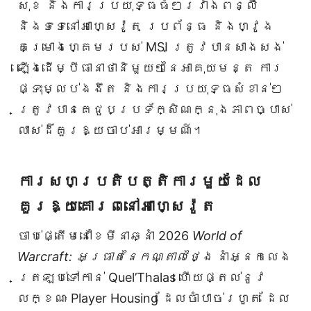
សុខ និងការប្រយុទ្ធធំៗរវាងពន្លឺ
និងទទេនៅអាហ្សេរ៉ូត ប្រព័ន្ធ និងហ្វូង
គម្រោងហ្គេមរបស់ MSI ត្រូវបានសាងសង់
ឡើងដើម្បីធានាថានិមួយៗនៃអាគុយមន្ត ការ
ផ្ទុះម្លប់ងងឹត និងការប្រយុទ្ធសំខាន់ៗ
ត្រូវបានគេជួបប្រទ័ក្សិណក្នុងភាពច្បាស់
លាស់ដ៏គួរឱ្យចាប់អារម្មណ៍។
ការសហប្រតិបត្តិការមួយដែល
គួរឱ្យគោរពនៅអាហ្សេរ៉ូត
ចាប់ផ្តើមនៅខែមីនាឆ្នាំ 2026
World of
Warcraft: អធ្រាតនៃកណ្តាលថ្ងៃ
នាំអ្នកលេង
ត្រឡប់ទៅកាន់ Quel’Thalas ហើយផ្តល់នូវ
លក្ខណៈ Player Housing ដែលចាំបាច់រហូត ដែល