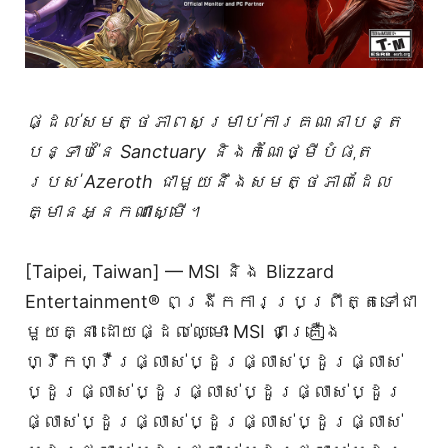
ផ្ដល់សមត្ថភាពសម្រាប់ការគណនាបន្ត
បន្ទាប់នៃ Sanctuary និងកំណែថ្មីបំផុត
របស់ Azeroth ជាមួយនឹងសមត្ថភាពដែល
គ្មានអ្នកណាស្មើ។
[Taipei, Taiwan] — MSI និង Blizzard
Entertainment® ពង្រីកការប្រព្រឹត្តទៅជា
មួយគ្នា ដោយផ្ដល់ឈ្មោះ MSI ជាគ្រឿង
ហ្វឹកហ្វឺរផ្លាស់ប្ដូរផ្លាស់ប្ដូរផ្លាស់
ប្ដូរផ្លាស់ប្ដូរផ្លាស់ប្ដូរផ្លាស់ប្ដូរ
ផ្លាស់ប្ដូរផ្លាស់ប្ដូរផ្លាស់ប្ដូរផ្លាស់