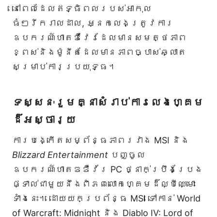
នៅពេលដែលឥទ្ធិពលរបស់អាកុល
ធំៗរីករាលដាល, អ្នកលេងត្រូវការ
ឧបករណ៍ហាតឌឺវែរដែលមានសមត្ថភាព
ខ្ពស់និងម៉ូនីតដែលមានភាពច្បាស់ឆ្លាត
សម្រាប់ការប្រយុទ្ធ។
ទស្សនៈរួមគ្នាសំរាប់ការលេងហ្គេម
ដ៏អស្ចារ្យ
ការបង្កើតសម្ព័ន្ធភាពរវាង MSI និង
Blizzard Entertainment
បញ្ចូល
ឧបករណ៍ហាតឌឌឺវ័រ PC ថ្នាក់ប្រឹងប្រែង
ផ្ទាល់ជាមួយនឹងពិភពលោកហ្គេមដ៏ល្បីឈ្មោះ
ទាំងនេះ។ ដោយយកប្រព័ន្ធ MSI ទៅកាន់ World
of Warcraft: Midnight និង Diablo IV: Lord of