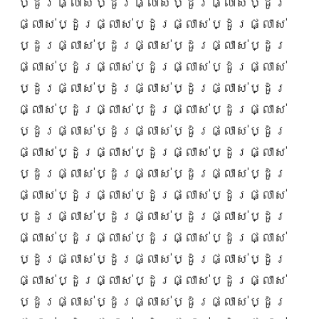
ប្ដូរផ្លាស់ប្ដូរផ្លាស់ប្ដូរផ្លាស់ប្ដូរ
ផ្លាស់ប្ដូរផ្លាស់ប្ដូរផ្លាស់ប្ដូរផ្លាស់
ប្ដូរផ្លាស់ប្ដូរផ្លាស់ប្ដូរផ្លាស់ប្ដូរ
ផ្លាស់ប្ដូរផ្លាស់ប្ដូរផ្លាស់ប្ដូរផ្លាស់
ប្ដូរផ្លាស់ប្ដូរផ្លាស់ប្ដូរផ្លាស់ប្ដូរ
ផ្លាស់ប្ដូរផ្លាស់ប្ដូរផ្លាស់ប្ដូរផ្លាស់
ប្ដូរផ្លាស់ប្ដូរផ្លាស់ប្ដូរផ្លាស់ប្ដូរ
ផ្លាស់ប្ដូរផ្លាស់ប្ដូរផ្លាស់ប្ដូរផ្លាស់
ប្ដូរផ្លាស់ប្ដូរផ្លាស់ប្ដូរផ្លាស់ប្ដូរ
ផ្លាស់ប្ដូរផ្លាស់ប្ដូរផ្លាស់ប្ដូរផ្លាស់
ប្ដូរផ្លាស់ប្ដូរផ្លាស់ប្ដូរផ្លាស់ប្ដូរ
ផ្លាស់ប្ដូរផ្លាស់ប្ដូរផ្លាស់ប្ដូរផ្លាស់
ប្ដូរផ្លាស់ប្ដូរផ្លាស់ប្ដូរផ្លាស់ប្ដូរ
ផ្លាស់ប្ដូរផ្លាស់ប្ដូរផ្លាស់ប្ដូរផ្លាស់
ប្ដូរផ្លាស់ប្ដូរផ្លាស់ប្ដូរផ្លាស់ប្ដូរ