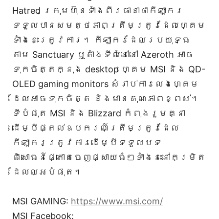
Hatred ក្រុមហ៊ុនទាំងពីរធានាថាកីឡាករ
ទទួលបានសមត្ថភាពត្រឹមត្រូវដែលហ្គេម
ទាំងនេះត្រូវការ។ កីឡាករដែលប្រយុទ្ធ
តាម Sanctuary ឬតាំងទីលំនៅនៅ Azeroth អាច
ទុកចិត្តក្នុង desktop ហ្គេម MSI និង QD-
OLED gaming monitors សំរាប់ការលេងហ្គេម
ដែលអាចទុកចិត្ត និងមានគុណភាពខ្ពស់។
ទីបំផុត MSI និង Blizzard កំពុងរួមគ្នា
ដើម្បីផ្តល់ឧបករណ៍ត្រឹមត្រូវដែល
កីឡាករត្រូវការដើម្បីទទួលបទ
ពិសោធន៍ផ្តោតចេញផ្សាយធំៗទាំងនេះនៅកម្រិត
ដែលល្អបំផុត។
MSI GAMING:
https://www.msi.com/
MSI Facebook: