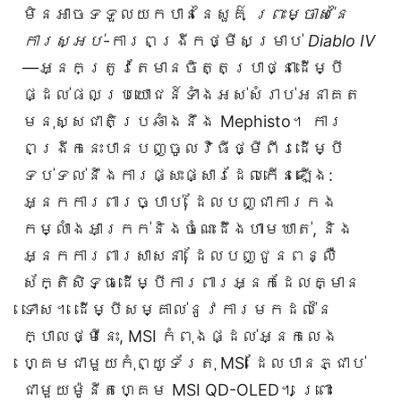
មិនអាចទទួលយកបាននៃសួគ៌
ព្រះម្ចាស់នៃ
ការស្អប់
-ការពង្រីកថ្មីសម្រាប់
Diablo IV
—អ្នកត្រូវតែមានចិត្តប្រាថ្នាដើម្បី
ផ្ដល់ផលប្រយោជន៍ទាំងអស់សំរាប់អនាគត
មនុស្សជាតិប្រឆាំងនឹង Mephisto។ ការ
ពង្រីកនេះបានបញ្ចូលវិធីថ្មីពីរដើម្បី
ទប់ទល់នឹងការផ្សះផ្សារដែលកើនឡើង:
អ្នកការពារច្បាប់, ដែលបញ្ជាការកង
កម្លាំងអាក្រក់និងចំណេះដឹងហាមឃាត់, និង
អ្នកការពារសាសនា, ដែលបញ្ជូនពន្លឺ
ស័ក្តិសិទ្ធដើម្បីការពារអ្នកដែលគ្មាន
ទោស។ ដើម្បីសម្គាល់នូវការមកដល់នៃ
ក្បាលថ្មីនេះ, MSI កំពុងផ្ដល់អ្នកលេង
ហ្គេមជាមួយកុំព្យូទ័រតុ MSI ដែលបានភ្ជាប់
ជាមួយម៉ូនីតហ្គេម MSI QD-OLED។ ព្រោះ