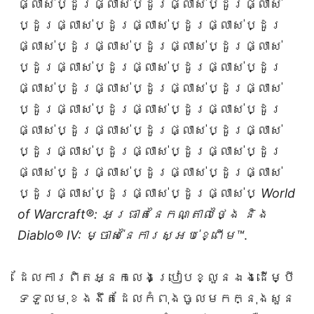
ផ្លាស់ប្ដូរផ្លាស់ប្ដូរផ្លាស់ប្ដូរផ្លាស់
ប្ដូរផ្លាស់ប្ដូរផ្លាស់ប្ដូរផ្លាស់ប្ដូរ
ផ្លាស់ប្ដូរផ្លាស់ប្ដូរផ្លាស់ប្ដូរផ្លាស់
ប្ដូរផ្លាស់ប្ដូរផ្លាស់ប្ដូរផ្លាស់ប្ដូរ
ផ្លាស់ប្ដូរផ្លាស់ប្ដូរផ្លាស់ប្ដូរផ្លាស់
ប្ដូរផ្លាស់ប្ដូរផ្លាស់ប្ដូរផ្លាស់ប្ដូរ
ផ្លាស់ប្ដូរផ្លាស់ប្ដូរផ្លាស់ប្ដូរផ្លាស់
ប្ដូរផ្លាស់ប្ដូរផ្លាស់ប្ដូរផ្លាស់ប្ដូរ
ផ្លាស់ប្ដូរផ្លាស់ប្ដូរផ្លាស់ប្ដូរផ្លាស់
ប្ដូរផ្លាស់ប្ដូរផ្លាស់ប្ដូរផ្លាស់ប្
World
of Warcraft®: អធ្រាតនៃកណ្តាលថ្ងៃ និង
Diablo® IV: ម្ចាស់នៃការស្អប់ខ្ពើម™
.
ដែលការពិតអ្នកលេងប្រៀបខ្លួនឯងដើម្បី
ទទួលមុខងងឹតដែលកំពុងចូលមកក្នុងសួន