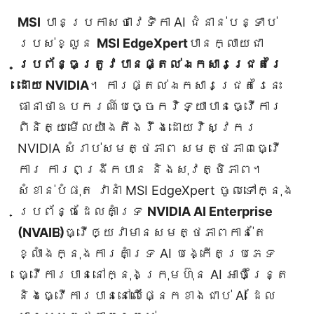
MSI
បានប្រកាសថាវេទិកា AI ជំនាន់បន្ទាប់
របស់ខ្លួន
MSI EdgeXpert
បានក្លាយជា
ប្រព័ន្ធត្រូវបានផ្តល់ឯកសារជ្រេតរៃ
ដោយ NVIDIA
។ ការផ្តល់ឯកសារជ្រេតរៃនេះ
ធានាថាឧបករណ៍បច្ចេកវិទ្យាបានធ្វើការ
ពិនិត្យមើលយ៉ាងតឹងរ៉ឹងដោយវិស្វករ
NVIDIA សំរាប់សមត្ថភាព សមត្ថភាពធ្វើ
ការ ការពង្រីកបាន និងសុវត្ថិភាព។
សំខាន់បំផុត វានាំ MSI EdgeXpert ចូលទៅក្នុង
ប្រព័ន្ធដែលគាំទ្រ
NVIDIA AI Enterprise
(NVAIE)
ធ្វើឲ្យវាមានសមត្ថភាពកាន់តែ
ខ្លាំងក្នុងការគាំទ្រ AI បង្កើតប្រភេទ
ធ្វើការបាននៅក្នុងក្រុមហ៊ុន AI អាចិន្ត្រៃ
និងធ្វើការបាននៅលើផ្នែកខាងជាប់ AI ដែល