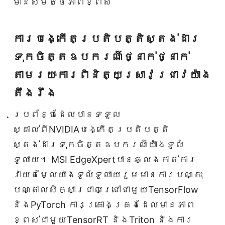
មានសមត្ថភាពខ្ពស់
ការបង្កើតប្រតិបត្តិស្តង់ដារ
ទុកចិត្តឧបករណ៍ថ្នាក់ថ្នាក់
តាមរយៈការពិនិត្យស្រាវជ្រាវយ៉ាង
តឹងរឹង
ប្រព័ន្ធដែលបានទទួល
ស្គាល់ពីNVIDIAបង្កើតប្រតិបត្តិ
ស្តង់ដារទុកចិត្តឧបករណ៍យ៉ាងទូលំ
ទូលាយ។ MSI EdgeXpertបានឆ្លងកាត់ការ
វាយតម្លៃយ៉ាងទូលំទូលាយរួមមានការបណ្តុះ
បណ្តាលសិក្សាជ្រាលជ្រៅជាមួយTensorFlow
និងPyTorch ការគ្រោងគ្រងដែលមានភាព
ខ្ពស់ជាមួយTensorRT និងTriton និងការ