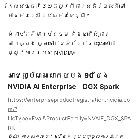
ដែលអាចធ្វើឲ្យផ្លូវពីការអភិវឌ្ឍន៍ទៅ
កាន់ការប្រើប្រាស់កាន់តែខ្លី។
សំរាប់ព័ត៌មានបន្ថែម និងស្នើសុំការ
សាកល្បង សូមទៅកាន់ទំព័រការចុះឈ្មោះជា
ផ្លូវការរបស់ NVIDIA៖
អាជ្ញាប័ណ្ណសាកល្បង 90 ថ្ងៃ
NVIDIA AI Enterprise—DGX Spark
https://enterpriseproductregistration.nvidia.co
m/?
LicType=Eval&ProductFamily=NVAIE_DGX_SPA
RK
ចំណាំ៖ ការសាកល្បង 90 ថ្ងៃ រួមបញ្ចូលការគាំទ្រ