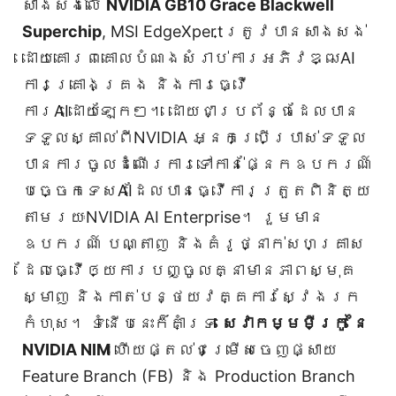
សាងសង់លើ
NVIDIA GB10 Grace Blackwell
Superchip
, MSI EdgeXpertត្រូវបានសាងសង់
ដោយគោរពគោលបំណងសំរាប់ការអភិវឌ្ឍAI
ការគ្រោងគ្រង និងការធ្វើ
ការAIដោយឡែកៗ។ ដោយជាប្រព័ន្ធដែលបាន
ទទួលស្គាល់ពីNVIDIA អ្នកប្រើប្រាស់ទទួល
បានការចូលដំណើរការទៅកាន់ផ្នែកឧបករណ៍
បច្ចេកទេសAIដែលបានធ្វើការត្រួតពិនិត្យ
តាមរយៈNVIDIA AI Enterprise។ រួមមាន
ឧបករណ៍ បណ្តាញ និងគំរូថ្នាក់សហគ្រាស
ដែលធ្វើឲ្យការបញ្ចូលគ្នាមានភាពស្មុគ
ស្មាញ និងកាត់បន្ថយវគ្គការស្វែងរក
កំហុស។ ទំនើបនេះក៏គាំទ្រ
សេវាកម្មមីក្រូ នៃ
NVIDIA NIM
ហើយផ្តល់ជម្រើសចេញផ្សាយ
Feature Branch (FB) និង Production Branch