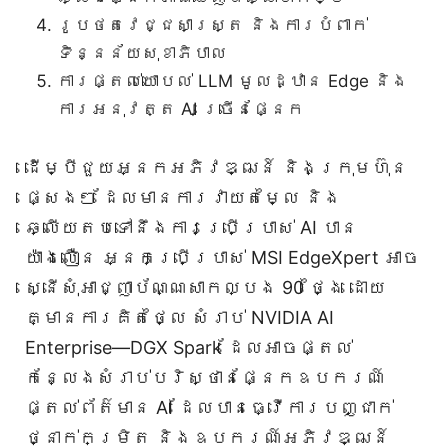
រូបថតវេជ្ជសាស្ត្រ និងការបំពាក់
ទិន្នន័យសុខាភិបាល
ការផ្តល់យោបល់ LLM មូលដ្ឋាន Edge និង
ការអនុវត្ត AI ច្រើនផ្នែក
ដើម្បីជួយអ្នកអភិវឌ្ឍន៍ និងក្រុមហ៊ុន
ផ្សេងៗ ដែលមានការវាយតម្លៃ និង
ឆ្លើយតបទៅនឹងការប្រើប្រាស់ AI បាន
យ៉ាងលឿន អ្នកប្រើប្រាស់ MSI EdgeXpert អាច
ស្នើសុំអាជ្ញាប័ណ្ណសាកល្បង 90 ថ្ងៃ ដោយ
គ្មានការគិតថ្លៃ សំរាប់ NVIDIA AI
Enterprise—DGX Spark ដែលអាចផ្តល់
កន្លែងសំរាប់បរិស្ថានផ្នែកឧបករណ៍
ផ្តល់ព័ត៌មាន AI ដែលបានធ្វើការបញ្ជាក់
ថ្នាក់កម្រិត និងឧបករណ៍អភិវឌ្ឍន៍