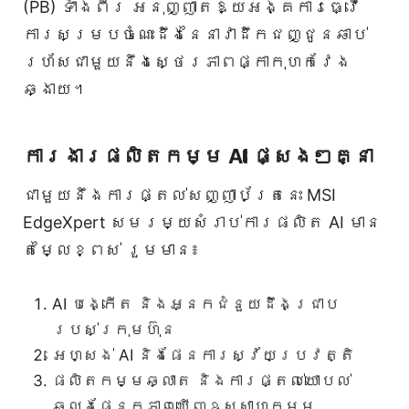
(PB) ទាំងពីរ អនុញ្ញាតឱ្យអង្គការធ្វើ
ការសម្របចំណេះដឹងនៃនាវាដឹកជញ្ជូនឆាប់
រហ័សជាមួយនឹងស្ថេរភាពផ្កាកុហកវែង
ឆ្ងាយ។
ការងារផលិតកម្ម AI ផ្សេងៗគ្នា
ជាមួយនឹងការផ្តល់សញ្ញាប័ត្រនេះ MSI
EdgeXpert សមរម្យសំរាប់ការផលិត AI មាន
តម្លៃខ្ពស់ រួមមាន៖
AI បង្កើត និងអ្នកជំនួយដឹងជ្រាប
របស់ក្រុមហ៊ុន
អេហ្សង់ AI និងផែនការស្វ័យប្រវត្តិ
ផលិតកម្មឆ្លាត និងការផ្តល់យោបល់
ឆ្លងផ្នែកភាពឃើញឧស្សាហកម្ម