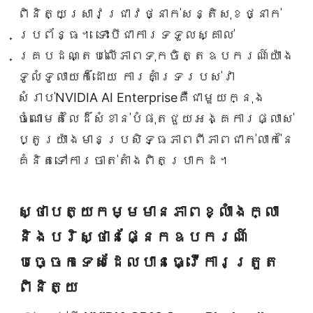
ពិនិត្យស្រាវជ្រាវថ្នាក់សន្តិសុខថ្នាក់
ប្រព័ន្ធ។ ទោះបីជាការទទួលស្គាល់
គ្របដណ្តប់លើភាពទុកចិត្តឧបករណ៍យ៉ាង
ទូលំទូលាយក៏ដោយ ការគាំទ្ររបស់វា
សំរាប់NVIDIA AI Enterpriseគឺជាមួយក្នុង
ចំណោមតំលៃដ៏សំខាន់បំផុតជួយអង្គការផ្លាស់
ប្តូរយ៉ាងមានប្រសិទ្ធភាពពីភាពជាក់លាក់នៃ
គំនិតទៅការចាត់តាំងពិតប្រាកដ។
ស្ថាបត្យកម្មមានភាពខ្លាំងក្លា
និងបរិស្ថានផ្នែកឧបករណ៍
បច្ចេកទេសដែលបានធ្វើការត្រួត
ពិនិត្យ