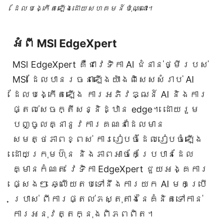
ដែលបង្កើតឡើងដោយសហគមន៍ប៉ុណ្ណោះ។
អំពី MSI EdgeXpert
MSI EdgeXpert គឺជាវេទិកា AI ជំនាន់ថ្មីរបស់
MSI ដែលបានរចនាឡើងយ៉ាងពិសេសសំរាប់ AI
ដែលបង្កើតឡើង ការអភិវឌ្ឍន៍ AI និងការ
ផ្តល់សេចក្តីសន្និដ្ឋាន edge។ ដោយរួម
បញ្ចូលគ្នានូវការគណនាដែលមាន
សមត្ថភាពខ្ពស់ ការរៀបចំដែលរៀបចំឡើង
ដោយក្រុមហ៊ុន និងភាពអាចកែប្រែបានដែល
គ្មានកំណត់ វេទិកា EdgeXpert ជួយអង្គការ
ផ្សេងៗ ឆ្លើយតបទៅនឹងការយក AI មកប្រើ
ប្រាស់ ពីការផ្តល់ភស្តុតាងនៃគំនិតទៅកាន់
ការអនុវត្តក្នុងពិភពពិត។