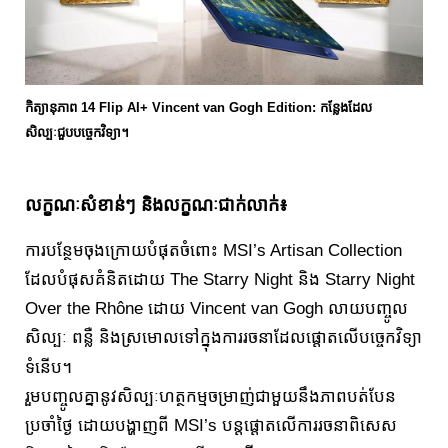
កិត្យានុភាព 14 Flip AI+ Vincent van Gogh Edition: កន្លែងដែល
សិល្បៈជួបបច្ចេកវិទ្យា។
លក្ខណៈសំខាន់ៗ និងលក្ខណៈជាក់លាក់៖
ការបន្ថែមចុងក្រោយបំផុតចំពោះ MSI’s Artisan Collection
ដែលបំផុសគំនិតដោយ The Starry Night និង Starry Night
Over the Rhône ដោយ Vincent van Gogh លាយបញ្ចូល
សិល្បៈ ពន្លឺ និងស្រមោលទៅក្នុងការរចនាដែលផ្តោតលើបច្ចេកវិទ្យា
ទំនើប។
រួមបញ្ចូលគ្នានូវសិល្បៈហត្ថកម្មចម្រាញ់ជាមួយនឹងភាពបត់បែន
ប្រចាំថ្ងៃ ដោយបង្ហាញពី MSI’s បន្តផ្តោតលើការរចនាពិសេស