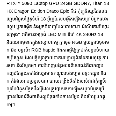
RTX™ 5090 Laptop GPU 24GB GDDR7, Titan 18
HX Dragon Edition Draco Epic គឺជាកុំព្យូទ័រយួរដៃលេង
ហ្គេមជំនួសផ្ទៃតុទំហំ 18 អ៊ីញដែលបង្កើតឡើងសម្រាប់អ្នកលេង
ហ្គេម អ្នកបង្កើត និងអ្នកជំនាញដែលទាមទារ។ ដំណើរការមិនចុះ
សម្រុង។ វាក៏មានអេក្រង់ LED Mini ទំហំ 4K 240Hz 18
អ៊ីងឈានមុខគេក្នុងឧស្សាហកម្ម ក្តារចុច RGB មួយគ្រាប់ចុចមេ
កានិច បន្ទះប៉ះ RGB haptic និងការធ្វើឱ្យត្រជាក់បន្ទប់ចំហាយ
កម្រិតខ្ពស់ ដែលធ្វើឱ្យវាក្លាយជាការបង្ហាញពិតនៃការអនុវត្ត ការ
រចនា និងវិស្វកម្ម។ ការបំពេញបន្ថែមបទពិសោធន៍គឺជាកញ្ចប់
កញ្ចប់តែមួយគត់ដែលរួមមានកណ្តុរលេងហ្គេម បន្ទះកណ្ដុរ និង
កាក់ដែលអាចប្រមូលបាន ដោយពង្រឹងទីតាំងរបស់វាជាកុំព្យូទ័រ
យួរដៃជំនួសផ្ទៃតុដ៏ល្បីដែលត្រូវបានរចនាឡើងសម្រាប់អ្នកប្រើ
ប្រាស់ដែលរំពឹងថានឹងល្អបំផុតទាំងការសម្តែង និងសិល្បៈហត្ថ
កម្ម។