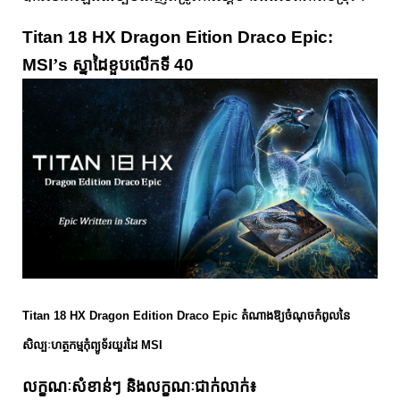
Titan 18 HX Dragon Eition Draco Epic:
MSI
’
s ស្នាដៃខួបលើកទី 40
Titan 18 HX Dragon Edition Draco Epic តំណាងឱ្យចំណុចកំពូលនៃ
សិល្បៈហត្ថកម្មកុំព្យូទ័រយួរដៃ MSI
លក្ខណៈសំខាន់ៗ និងលក្ខណៈជាក់លាក់៖