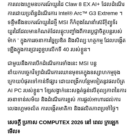
ការលេងហ្គេមឧបករណ៍យួរដៃ Claw 8 EX AI+ ដែលដំណើរ
ការដោយប្រព័ន្ធដំណើរការ Intel® Arc™ G3 Extreme ។
ទន្ទឹមនឹងឧបករណ៍យួរដៃថ្មី MSI ក៏កំពុងណែនាំស៊េរីកុំព្យូទ័រ
យួរដៃដែលមានកំណត់ដែលឆ្លុះបញ្ចាំងពីការប្តេជ្ញាចិត្តបន្តរបស់
ម៉ាក ’ ក្នុងការរចនាការច្នៃប្រឌិត និងសិល្បៈហត្ថកម្ម ដែលបង្កើត
ឡើងក្នុងការប្រារព្ធខួបលើកទី 40 របស់ខ្លួន។
ជាមួយនឹងការបើកដំណើរការទាំងនេះ MSI បន្ត
នាំយកបច្ចេកវិទ្យាដំណើរការឈានមុខគេក្នុងឧស្សាហកម្មចុង
ក្រោយបំផុតទៅកាន់ទីផ្សារ ដោយពង្រីកបន្ថែមទៀតនូវផលប័ត្រ
AI PC របស់ខ្លួន។ ខ្សែសង្វាក់នេះសង្កត់ធ្ងន់លើតុល្យភាពនៃការ
រចនាទាន់សម័យ និងដំណើរការខ្ពស់ ការផ្តល់អាហារដល់ការ
លេងហ្គេមចល័ត ការបង្កើតមាតិកា និងផលិតភាពប្រចាំថ្ងៃ។
សេចក្តី ប្រកាស COMPUTEX 2026 នៅ ពេល ក្រឡេក
មើល៖