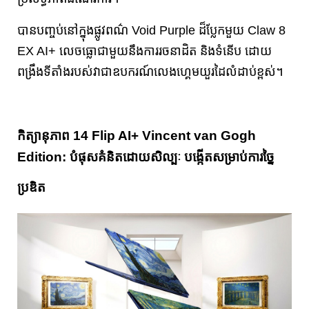
បានបញ្ចប់នៅក្នុងផ្លូវពណ៌ Void Purple ដ៏ប្លែកមួយ Claw 8
EX AI+ លេចធ្លោជាមួយនឹងការរចនាដិត និងទំនើប ដោយ
ពង្រឹងទីតាំងរបស់វាជាឧបករណ៍លេងហ្គេមយួរដៃលំដាប់ខ្ពស់។
កិត្យានុភាព 14 Flip AI+ Vincent van Gogh
Edition: បំផុសគំនិតដោយសិល្បៈ បង្កើតសម្រាប់ការច្នៃ
ប្រឌិត