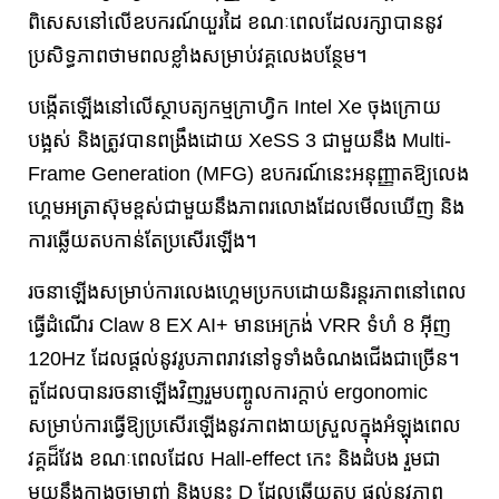
ពិសេសនៅលើឧបករណ៍យួរដៃ ខណៈពេលដែលរក្សាបាននូវ
ប្រសិទ្ធភាពថាមពលខ្លាំងសម្រាប់វគ្គលេងបន្ថែម។
បង្កើតឡើងនៅលើស្ថាបត្យកម្មក្រាហ្វិក Intel Xe ចុងក្រោយ
បង្អស់ និងត្រូវបានពង្រឹងដោយ XeSS 3 ជាមួយនឹង Multi-
Frame Generation (MFG) ឧបករណ៍នេះអនុញ្ញាតឱ្យលេង
ហ្គេមអត្រាស៊ុមខ្ពស់ជាមួយនឹងភាពរលោងដែលមើលឃើញ និង
ការឆ្លើយតបកាន់តែប្រសើរឡើង។
រចនាឡើងសម្រាប់ការលេងហ្គេមប្រកបដោយនិរន្តរភាពនៅពេល
ធ្វើដំណើរ Claw 8 EX AI+ មានអេក្រង់ VRR ទំហំ 8 អ៊ីញ
120Hz ដែលផ្តល់នូវរូបភាពរាវនៅទូទាំងចំណងជើងជាច្រើន។
តួដែលបានរចនាឡើងវិញរួមបញ្ចូលការក្តាប់ ergonomic
សម្រាប់ការធ្វើឱ្យប្រសើរឡើងនូវភាពងាយស្រួលក្នុងអំឡុងពេល
វគ្គដ៏វែង ខណៈពេលដែល Hall-effect កេះ និងដំបង រួមជា
មួយនឹងកាងចម្រាញ់ និងបន្ទះ D ដែលឆ្លើយតប ផ្តល់នូវភាព