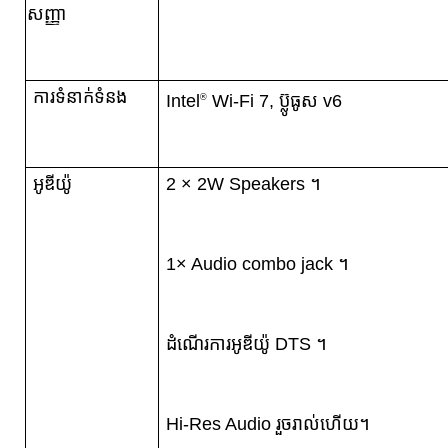
សញ្ញា
ការទំនាក់ទំនង
Intel
Wi-Fi 7, ប៊្លូធូស v6
®
អូឌីយ៉ូ
2 × 2W Speakers ។
1× Audio combo jack ។
ដំណើរការអូឌីយ៉ូ DTS ។
Hi-Res Audio រួចរាល់ហើយ។