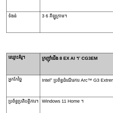
ទំងន់
3 6 គីឡូក្រាម។
ឈ្មោះគំរូ។
ក្រញ៉ាំជើង 8 EX AI ។
CG3EM
+
អ្នកកែច្នៃ
Intel
ប្រព័ន្ធដំណើរការ Arc™ G3 Extr
®
ប្រព័ន្ធប្រតិបត្តិការ។
Windows 11 Home ។