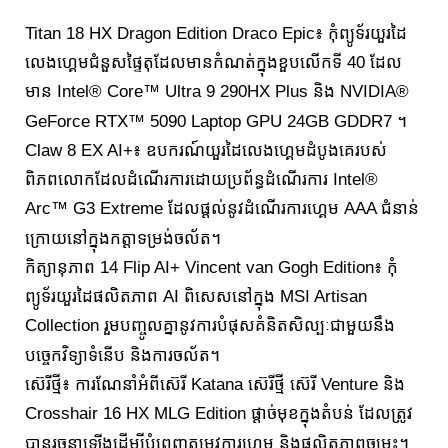
Titan 18 HX Dragon Edition Draco Epic៖ កុំព្យូទ័រយួរដៃ
លេងហ្គេមជំនួសផ្ទៃតុដែលមានកំណត់ក្នុងខួបលើកទី 40 ដែល
មាន Intel® Core™ Ultra 9 290HX Plus និង NVIDIA®
GeForce RTX™ 5090 Laptop GPU 24GB GDDR7 ។
Claw 8 EX AI+៖ ឧបករណ៍យួរដៃលេងហ្គេមដំបូងគេរបស់
ពិភពលោកដែលដំណើរការដោយប្រព័ន្ធដំណើរការ Intel®
Arc™ G3 Extreme ដែលផ្តល់នូវដំណើរការហ្គេម AAA ជំនាន់
ក្រោយនៅក្នុងកត្តាទម្រង់ចល័ត។
កិត្យានុភាព 14 Flip AI+ Vincent van Gogh Edition៖ កុំ
ព្យូទ័រយួរដៃផលិតភាព AI ពិសេសនៅក្នុង MSI Artisan
Collection រួមបញ្ចូលគ្នានូវការបំផុសគំនិតសិល្បៈជាមួយនឹង
បច្ចេកវិទ្យាទំនើប និងការចល័ត។
ស៊េរីថ្មី៖ ការណែនាំអំពីស៊េរី Katana ស៊េរីថ្មី ស៊េរី Venture និង
Crosshair 16 HX MLG Edition ផ្តាច់មុខក្នុងតំបន់ ដែលត្រូវ
បានរចនាឡើងដើម្បីបំពេញតម្រូវការហ្គេម និងផលិតភាពចម្រុះ។