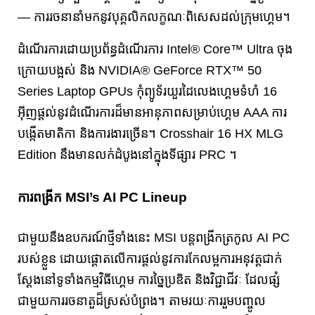
— ការរចនានាំមកនូវបុគ្គលិកលក្ខណៈពិសេសដល់ក្រុមហ្គេម។
ដំណើរការដោយប្រព័ន្ធដំណើរការ Intel® Core™ Ultra ចុង
ក្រោយបង្អស់ និង NVIDIA® GeForce RTX™ 50
Series Laptop GPUs កុំព្យូទ័រយួរដៃលេងហ្គេមទំហំ 16
អ៊ីញផ្តល់នូវដំណើរការដ៏មានអានុភាពសម្រាប់ហ្គេម AAA ការ
បង្កើតមាតិកា និងការងារច្រើន។ Crosshair 16 HX MLG
Edition នឹងមានលក់ដំបូងនៅក្នុងទីផ្សារ PRC ។
ការពង្រីក MSI’s AI PC Lineup
ជាមួយនឹងឧបករណ៍ថ្មីទាំងនេះ MSI បន្តពង្រីកត្រកូល AI PC
របស់ខ្លួន ដោយផ្តោតលើការផ្តល់នូវការកែលម្អការអនុវត្តជាក់
ស្តែងនៅទូទាំងកម្មវិធីហ្គេម ការច្នៃប្រឌិត និងវិជ្ជាជីវៈ ដែលផ្សំ
ជាមួយការរចនាតួដ៏ស្រស់បំព្រង។ តាមរយៈការរួមបញ្ចូល