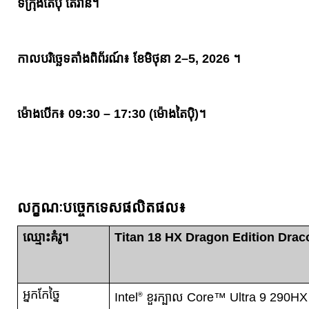
ទីក្រុងតៃប៉ិ តៃវ៉ាន់។
កាលបរិច្ឆេទតាំងពិព័រណ៍៖ ខែមិថុនា 2–5, 2026 ។
ម៉ោងបើក៖ 09:30 – 17:30 (ម៉ោងតៃប៉ិ)។
លក្ខណៈបច្ចេកទេសផលិតផល៖
ឈ្មោះគំរូ។
Titan 18 HX Dragon Edition Dra
អ្នកកែច្នៃ
Intel
ខួរក្បាល Core™ Ultra 9 290HX
®