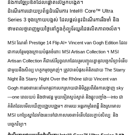
និងការច្នៃប្រឌិតដែលផ្តោតលើអ្នកបង្កើត។
ដំណើរការដោយប្រព័ន្ធដំណើរការ Intel® Core™ Ultra
Series 3 ចុងក្រោយបង្អស់ ដែលផ្តល់នូវដំណើរការរឹងមាំ និង
ថាមពលថ្មពេញមួយថ្ងៃនៅក្នុងកុំព្យូទ័រយួរដៃផលិតភាពចល័ត។
MSI ណែនាំ Prestige 14 Flip AI+ Vincent van Gogh Edition ដែល
ជាការបន្ថែមចុងក្រោយបំផុតចំពោះ MSI Artisan Collection ។ MSI
Artisan Collection គឺជាស៊េរីបុព្វលាភដែលរួមបញ្ចូលគ្នានូវបច្ចេកវិទ្យាទំនើប
ជាមួយនឹងសិល្បៈហត្ថកម្មចម្រាញ់។ ត្រូវបានបំផុសគំនិតដោយ The Starry
Night និង Starry Night Over the Rhône ដោយ Vincent van
Gogh ការរចនានេះនាំមកនូវការបកស្រាយជានិមិត្តរូបពីរនៃការបង្ហាញ sky
—one ពេលយប់ និងថាមវន្ត មួយទៀតស្ងប់ស្ងាត់ និងឆ្លុះបញ្ចាំង—into ជា
គំនិតដែលមើលឃើញបង្រួបបង្រួម។ តាមរយៈអន្តរកម្មនៃពន្លឺ និងស្រមោល
MSI បកប្រែស្នាដៃទាំងនេះទៅជាភាសារចនាទំនើបដែលភ្ជាប់សិល្បៈ និង
បច្ចេកវិទ្យា។