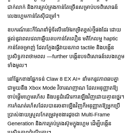
ជាក់លាក់ និងការគ្រប់គ្រងកាន់តែច្រើនសម្រាប់បទពិសោធន៍
លេងហ្គេមកាន់តែស៊ីជម្រៅ។
ឧបករណ៍នេះក៏ណែនាំម៉ូទ័រលីនេអ៊ែរកម្រិតខ្ពស់ថ្មីផងដែរ ដោយ
ផ្តល់នូវពេលវេលាឆ្លើយតបកាន់តែលឿន មតិកែលម្អ haptic
កាន់តែចម្រាញ់ ដែលក្លែងធ្វើវាយនភាព tactile និងបង្កើន
ប្រសិទ្ធភាពថាមពល —further បង្កើនបទពិសោធន៍លេងហ្គេម
ទាំងមូល។
នៅផ្នែកខាងផ្នែកទន់ Claw 8 EX AI+ នាំមកនូវភាពឆបគ្នា
ជាមួយនឹង Xbox Mode វិចារណញាណ ដែលអនុញ្ញាតឱ្យ
ចាប់ផ្តើមហ្គេមរហ័ស និងបន្តដំណើរការឡើងវិញដោយគ្មានថ្នេរ។
ការកំណត់រហ័សដែលបានរចនាឡើងវិញក៏អនុញ្ញាតឱ្យអ្នកប្រើ
ប្រាស់ងាយស្រួលកែតម្រូវមុខងារដូចជា Multi-Frame
Generation និងការគ្រប់គ្រងស៊ុមក្នុងហ្គេម ដើម្បីបង្កើន
ប្រសិទ្ធភាពដំណើរការ។