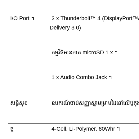
I/O Port ។
2 x Thunderbolt™ 4 (DisplayPort™
Delivery 3 0)
កម្មវិធីអានកាត microSD 1 x ។
1 x Audio Combo Jack ។
សន្តិសុខ
ឧបករណ៍ចាប់សញ្ញាស្នាមម្រាមដៃនៅលើប៊ូ
ថ្ម
4-Cell, Li-Polymer, 80Whr ។