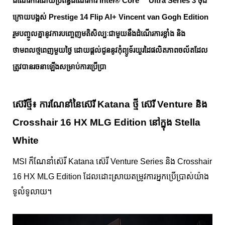
ដំណើរការដោយប្រព័ន្ធដំណើរការ Intel® Core™ Ultra Series 3 ចុង
ក្រោយបង្អស់ Prestige 14 Flip AI+ Vincent van Gogh Edition
រួមបញ្ចូលគ្នានូវការបញ្ចេញមតិសិល្បៈជាមួយនឹងដំណើរការខ្លាំង និង
ថាមពលថ្មពេញមួយថ្ងៃ ដោយផ្តល់ជូននូវកុំព្យូទ័រយួរដៃផលិតភាពចល័តដែល
ត្រូវបានរចនាឡើងសម្រាប់ការប្រើប្រា
ស៊េរីថ្មី៖ ការណែនាំនៃស៊េរី Katana ថ្មី ស៊េរី Venture និង
Crosshair 16 HX MLG Edition នៅក្នុង Stella
White
MSI ក៏ណែនាំស៊េរី Katana ស៊េរី Venture Series និង Crosshair
16 HX MLG Edition ដែលដោះស្រាយតម្រូវការអ្នកប្រើប្រាស់យ៉ាង
ទូលំទូលាយ។