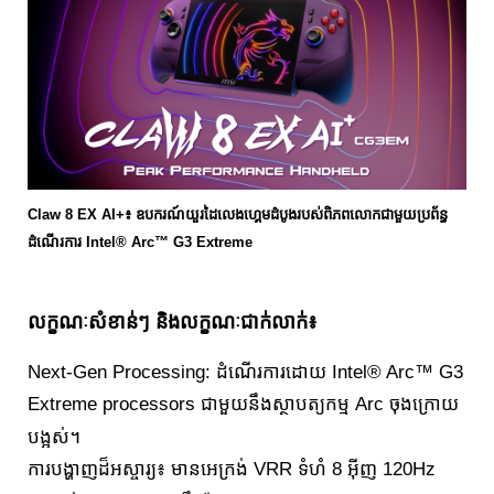
Claw 8 EX AI+៖ ឧបករណ៍យួរដៃលេងហ្គេមដំបូងរបស់ពិភពលោកជាមួយប្រព័ន្ធ
ដំណើរការ Intel® Arc™ G3 Extreme
លក្ខណៈសំខាន់ៗ និងលក្ខណៈជាក់លាក់៖
Next-Gen Processing: ដំណើរការដោយ Intel® Arc™ G3
Extreme processors ជាមួយនឹងស្ថាបត្យកម្ម Arc ចុងក្រោយ
បង្អស់។
ការបង្ហាញដ៏អស្ចារ្យ៖ មានអេក្រង់ VRR ទំហំ 8 អ៊ីញ 120Hz