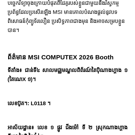
បច្ចេកវិទ្យាចុងក្រោយបំផុតពីដៃគូរបស់ខ្លួនជាមួយនឹងវិស្វកម្ម
ប្រព័ន្ធដែលប្រសើរឡើង MSI មានគោលបំណងផ្តល់នូវបទ
ពិសោធន៍កុំព្យូទ័រលឿន ប្រសិទ្ធភាពជាងមុន និងអាចសម្របខ្លួន
បាន។
ព័ត៌មាន MSI COMPUTEX 2026 Booth
ទីតាំង៖ ជាន់ទី៤ សាលមជ្ឈមណ្ឌលពិព័រណ៍តៃប៉ិណាងហ្គាង ១
(តៃណេX ១)។
លេខប៊ូត។
: L0118 ។
អាស័យដ្ឋាន៖ លេខ ១ ផ្លូវ ជីងម៉ៅ ទី ២ ស្រុកណាងហ្គាង