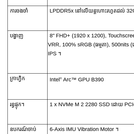
ការចងចាំ
LPDDR5x នៅលើយន្តហោះរហូតដល់ 32G
បង្ហាញ
8" FHD+ (1920 x 1200), Touchscr
VRR, 100% sRGB (ធម្មតា), 500nits (ធម្ម
IPS ។
ក្រាហ្វិក
Intel
Arc™ GPU B390
®
រន្ធផ្ទុក។
1 x NVMe M 2 2280 SSD ដោយ PCIe
ឧបករណ៍ចាប់
6-Axis IMU Vibration Motor ។