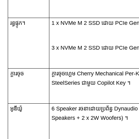
រន្ធផ្ទុក។
1 x NVMe M 2 SSD ដោយ PCIe Gen
3 x NVMe M 2 SSD ដោយ PCIe Gen
ក្តារចុច
ក្តារចុចហ្គេម Cherry Mechanical P
SteelSeries ជាមួយ Copilot Key ។
អូឌីយ៉ូ
6 Speaker រចនាដោយប្រព័ន្ធ Dynaudio
Speakers + 2 x 2W Woofers) ។