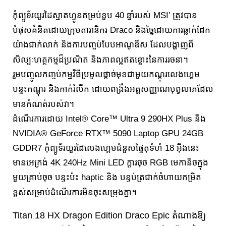
កុំព្យូទ័រយួរដៃស្មាតហ្វូនគម្រប់ខួប 40 ឆ្នាំរបស់ MSI’ ត្រូវបាន
បំផុសគំនិតដោយក្រុមតារានិករ Draco និងច្នៃដោយការឆ្លាក់ដែក
យ៉ាងជាក់លាក់ និងការបញ្ចប់បែបអាណូឌីស ដែលបង្ហាញពី
សិល្បៈហត្ថកម្មដ៏ប្រណិត និងភាពល្អឥតខ្ចោះនៃការរចនា។
រួមបញ្ចូលកញ្ចប់កម្មវិធីប្រមូលផ្តាច់មុខជាមួយកណ្តុរលេងហ្គេម
បន្ទះកណ្ដុរ និងកាក់រំលឹក ដោយពង្រឹងអត្តសញ្ញាណបុព្វលាភដែល
មានកំណត់របស់វា។
ដំណើរការដោយ Intel® Core™ Ultra 9 290HX Plus និង
NVIDIA® GeForce RTX™ 5090 Laptop GPU 24GB
GDDR7 កុំព្យូទ័រយួរដៃលេងហ្គេមជំនួសផ្ទៃតុទំហំ 18 អ៊ីងនេះ
មានអេក្រង់ 4K 240Hz Mini LED ក្តារចុច RGB មេកានិចក្នុង
មួយគ្រាប់ចុច បន្ទះប៉ះ haptic និង បន្ទប់ត្រជាក់ចំហាយកម្រិត
ខ្ពស់សម្រាប់ដំណើរការមិនចុះសម្រុងគ្នា។
Titan 18 HX Dragon Edition Draco Epic តំណាងឱ្យ