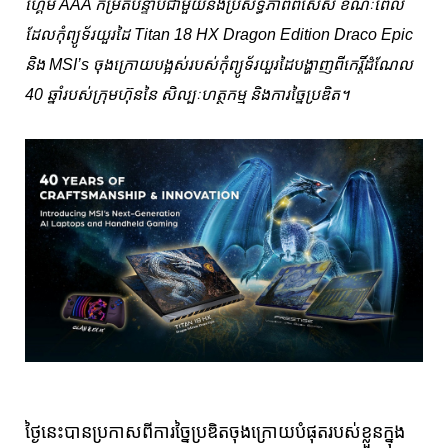
ហ្គេម AAA កម្រិតបន្ទាប់ជាមួយនឹងប្រសិទ្ធភាពពិសេស ខណៈពេល
ដែលកុំព្យូទ័រយួរដៃ Titan 18 HX Dragon Edition Draco Epic
និង MSI’s ចុងក្រោយបង្អស់របស់កុំព្យូទ័រយួរដៃបង្ហាញពីកេរ្តិ៍ដំណែល
40 ឆ្នាំរបស់ក្រុមហ៊ុននៃ សិល្បៈហត្ថកម្ម និងការច្នៃប្រឌិត។
ថ្ងៃនេះបានប្រកាសពីការច្នៃប្រឌិតចុងក្រោយបំផុតរបស់ខ្លួនក្នុង