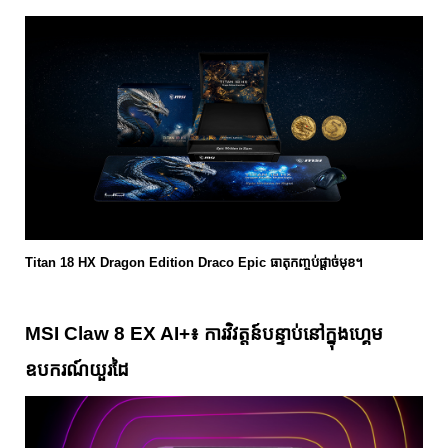
Titan 18 HX Dragon Edition Draco Epic ធាតុកញ្ចប់ផ្តាច់មុខ។
MSI Claw 8 EX AI+៖ ការវិវត្តន៍បន្ទាប់នៅក្នុងហ្គេម
ឧបករណ៍យួរដៃ