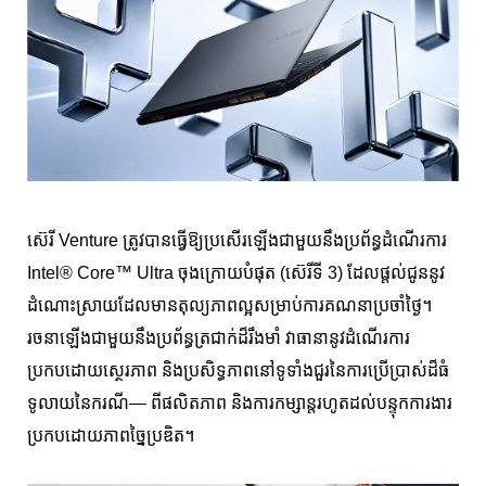
ស៊េរី Venture ត្រូវបានធ្វើឱ្យប្រសើរឡើងជាមួយនឹងប្រព័ន្ធដំណើរការ
Intel® Core™ Ultra ចុងក្រោយបំផុត (ស៊េរីទី 3) ដែលផ្តល់ជូននូវ
ដំណោះស្រាយដែលមានតុល្យភាពល្អសម្រាប់ការគណនាប្រចាំថ្ងៃ។
រចនាឡើងជាមួយនឹងប្រព័ន្ធត្រជាក់ដ៏រឹងមាំ វាធានានូវដំណើរការ
ប្រកបដោយស្ថេរភាព និងប្រសិទ្ធភាពនៅទូទាំងជួរនៃការប្រើប្រាស់ដ៏ធំ
ទូលាយនៃករណី— ពីផលិតភាព និងការកម្សាន្តរហូតដល់បន្ទុកការងារ
ប្រកបដោយភាពច្នៃប្រឌិត។