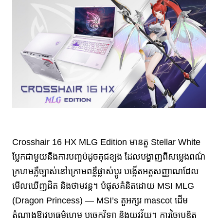
Crosshair 16 HX MLG Edition មានតួ Stellar White
ប្លែកជាមួយនឹងការបញ្ចប់ដូចគុជខ្យង ដែលបង្ហាញពីសម្លេងពណ៌
ក្រហមភ្លឺច្បាស់នៅក្រោមពន្លឺផ្លាស់ប្តូរ បង្កើតអត្តសញ្ញាណដែល
មើលឃើញដិត និងថាមវន្ត។ បំផុសគំនិតដោយ MSI MLG
(Dragon Princess) — MSI’s តួអក្សរ mascot ដើម
តំណាងឱ្យវប្បធម៌ហ្គេម បច្ចេកវិទ្យា និងយុវវ័យ។ ការច្នៃប្រឌិត