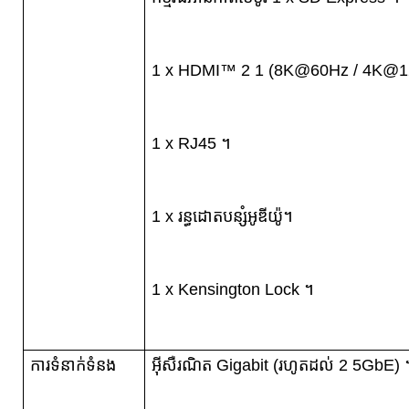
1 x HDMI™ 2 1 (8K@60Hz / 4K@1
1 x RJ45 ។
1 x រន្ធដោតបន្សំអូឌីយ៉ូ។
1 x Kensington Lock ។
ការទំនាក់ទំនង
អ៊ីសឺរណិត Gigabit (រហូតដល់ 2 5GbE) 