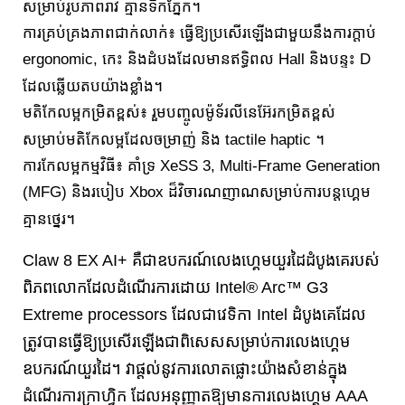
សម្រាប់រូបភាពរាវ គ្មានទឹកភ្នែក។
ការគ្រប់គ្រងភាពជាក់លាក់៖ ធ្វើឱ្យប្រសើរឡើងជាមួយនឹងការក្តាប់
ergonomic, កេះ និងដំបងដែលមានឥទ្ធិពល Hall និងបន្ទះ D
ដែលឆ្លើយតបយ៉ាងខ្លាំង។
មតិកែលម្អកម្រិតខ្ពស់៖ រួមបញ្ចូលម៉ូទ័រលីនេអ៊ែរកម្រិតខ្ពស់
សម្រាប់មតិកែលម្អដែលចម្រាញ់ និង tactile haptic ។
ការកែលម្អកម្មវិធី៖ គាំទ្រ XeSS 3, Multi-Frame Generation
(MFG) និងរបៀប Xbox ដ៏វិចារណញាណសម្រាប់ការបន្តហ្គេម
គ្មានថ្នេរ។
Claw 8 EX AI+ គឺជាឧបករណ៍លេងហ្គេមយួរដៃដំបូងគេរបស់
ពិភពលោកដែលដំណើរការដោយ Intel® Arc™ G3
Extreme processors ដែលជាវេទិកា Intel ដំបូងគេដែល
ត្រូវបានធ្វើឱ្យប្រសើរឡើងជាពិសេសសម្រាប់ការលេងហ្គេម
ឧបករណ៍យួរដៃ។ វាផ្តល់នូវការលោតផ្លោះយ៉ាងសំខាន់ក្នុង
ដំណើរការក្រាហ្វិក ដែលអនុញ្ញាតឱ្យមានការលេងហ្គេម AAA