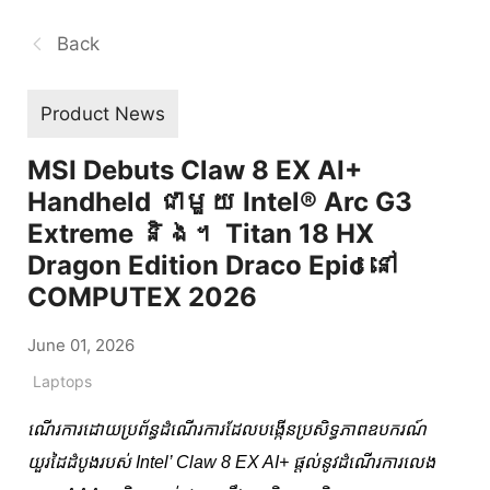
Back
Product News
MSI Debuts Claw 8 EX AI+
Handheld ជាមួយ Intel® Arc G3
Extreme និង។ Titan 18 HX
Dragon Edition Draco Epic នៅ
COMPUTEX 2026
June 01, 2026
Laptops
ណើរការដោយប្រព័ន្ធដំណើរការដែលបង្កើនប្រសិទ្ធភាពឧបករណ៍
យួរដៃដំបូងរបស់ Intel’ Claw 8 EX AI+ ផ្តល់នូវដំណើរការលេង