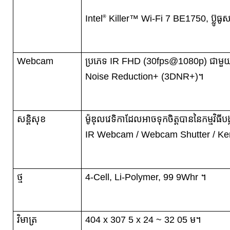
Intel
Killer™ Wi-Fi 7 BE1750, ប៊្លូធូ
®
Webcam
ប្រភេទ IR FHD (30fps@1080p) ជាម
Noise Reduction+ (3DNR+)។
សន្តិសុខ
ម៉ូឌុលវេទិកាដែលអាចទុកចិត្តបាននៃកម្មវិធីបង
IR Webcam / Webcam Shutter / Ke
ថ្ម
4-Cell, Li-Polymer, 99 9Whr ។
វិមាត្រ
404 x 307 5 x 24 ~ 32 05 ម។