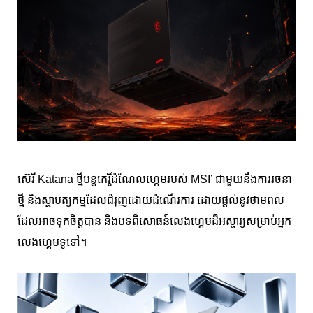
ស៊េរី Katana ថ្មីបន្តកេរ្តិ៍ដំណែលហ្គេមរបស់ MSI’ ជាមួយនឹងការរចនា
ថ្មី និងស្ថាបត្យកម្មដែលជំរុញដោយដំណើរការ ដោយផ្តល់នូវថាមពល
ដែលអាចទុកចិត្តបាន និងបទពិសោធន៍លេងហ្គេមដ៏អស្ចារ្យសម្រាប់អ្នក
លេងហ្គេមទូទៅ។