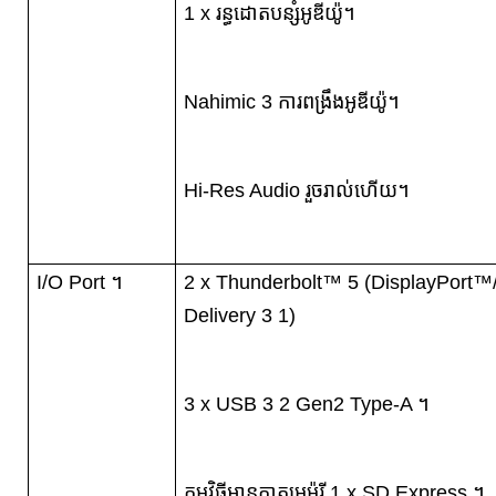
1 x រន្ធដោតបន្សំអូឌីយ៉ូ។
Nahimic 3 ការពង្រឹងអូឌីយ៉ូ។
Hi-Res Audio រួចរាល់ហើយ។
I/O Port ។
2 x Thunderbolt™ 5 (DisplayPort™
Delivery 3 1)
3 x USB 3 2 Gen2 Type-A ។
កម្មវិធីអានកាតមេម៉ូរី 1 x SD Express ។