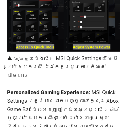
▲ ចុចមួយដងបើក MSI Quick Settings ដើម្បី
ប្រើឧបករណ៍ និងកែតម្រូវការកំណត់
ថាមពល
Personalized Gaming Experience
: MSI Quick
Settings ត្រូវបានដាក់បញ្ចូលទៅក្នុង Xbox
Game Bar ដែលអនុញ្ញាតឱ្យអ្នកប្រើប្រាស់
ចូលប្រើឧបករណ៍ជាច្រើនយ៉ាងងាយស្រួល
និងកែតម្រូវការកំណត់ថាមពលដោយចុចតែ