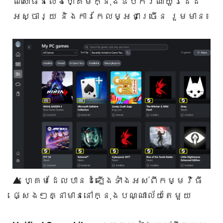
ពិសោធន៍លេងហ្គេមក្នុងឧបករណ៍យួរដៃដ៏
អស្ចារ្យ និងការកែលម្អជាច្រើន រួមមាន៖
▲ ហ្គេមដែលបានដំឡើងទាំងអស់ពីកម្មវិធី
ផ្សេងៗគ្នាមាននៅក្នុងបណ្ណាល័យតែមួយ