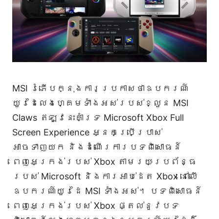
MSI រំភើបក្នុងការប្រកាសថាឧបករណ៍
យួរដៃលេងហ្គេមទាំងអស់របស់ខ្លួន MSI
Claws ឥឡូវនេះគាំទ្រ Microsoft Xbox Full
Screen Experience អ្នកប្រើប្រាស់
អាចទាញយក និងដំណើរការបទពិសោធន៍
ពេញអេក្រង់របស់ Xbox តាមរយៈប្រព័ន្ធ
របស់ Microsoft និងការអាប់ដេត Xbox នៅលើ
ឧបករណ៍យួរដៃ MSI ទាំងអស់។ បទពិសោធន៍
ពេញអេក្រង់របស់ Xbox ផ្តល់នូវបទ