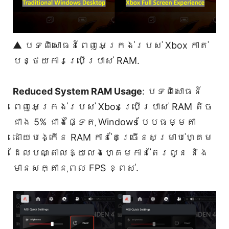
▲ បទពិសោធន៍ពេញអេក្រង់របស់ Xbox កាត់
បន្ថយការប្រើប្រាស់ RAM.
Reduced System RAM Usage
: បទពិសោធន៍
ពេញអេក្រង់របស់ Xbox ប្រើប្រាស់ RAM តិច
ជាង 5% ជាងផ្ទៃតុ Windows បែបធម្មតា
ដោយបង្កើន RAM កាន់តែច្រើនសម្រាប់ហ្គេម
ដែលបណ្តាលឱ្យលេងហ្គេមកាន់តែរលូន និង
មានសក្តានុពល FPS ខ្ពស់.