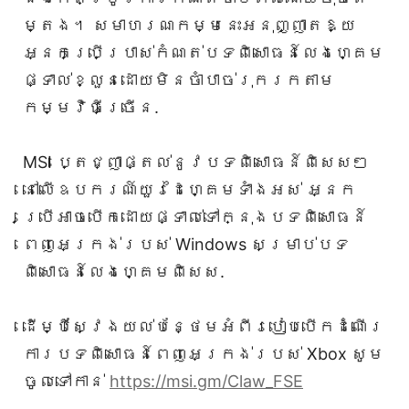
ម្តង។ សមាហរណកម្មនេះអនុញ្ញាតឱ្យ
អ្នកប្រើប្រាស់កំណត់បទពិសោធន៍លេងហ្គេម
ផ្ទាល់ខ្លួនដោយមិនចាំបាច់រុករកតាម
កម្មវិធីច្រើន.
MSI ប្តេជ្ញាផ្តល់នូវបទពិសោធន៍ពិសេសៗ
នៅលើឧបករណ៍យួរដៃហ្គេមទាំងអស់ អ្នក
ប្រើអាចបើកដោយផ្ទាល់ទៅក្នុងបទពិសោធន៍
ពេញអេក្រង់របស់ Windows សម្រាប់បទ
ពិសោធន៍លេងហ្គេមពិសេស.
ដើម្បីស្វែងយល់បន្ថែមអំពីរបៀបបើកដំណើរ
ការបទពិសោធន៍ពេញអេក្រង់របស់ Xbox សូម
ចូលទៅកាន់
https://msi.gm/Claw_FSE