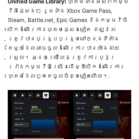
Unified Game Library
: ហ្គេមទាំងអស់ពីកម្ម
វិធីផ្សេងៗ រួមទាំង Xbox Game Pass,
Steam, Battle.net, Epic Games និងកម្មវិធី
បើកដំណើរការហ្គេមផ្សេងទៀត ឥឡូវនេះ
ត្រូវបានបង្រួបបង្រួមទៅក្នុងទីតាំង
តែមួយដែលអាចចូលដំណើរការបានយ៉ាងងាយ
ស្រួល។ អ្នកប្រើលែងត្រូវការប្ដូរ
រវាងកម្មវិធីច្រើនដើម្បីបើកដំណើរការ
ហ្គេមដែលពួកគេចូលចិត្តទៀតហើយ។.